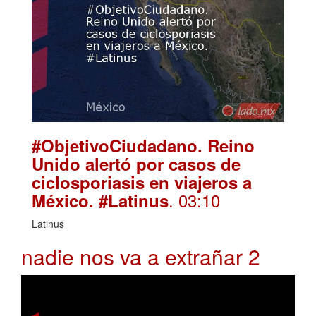
#ObjetivoCiudadano. Reino
Unido alertó por casos de
ciclosporiasis en viajeros a
. 03:10
México. #Latinus
Latinus
nadie nos va a extrañar 2