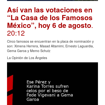
Así van las votaciones en
“La Casa de los Famosos
México”, hoy 6 de agosto
.
20:12
Cinco famosos se encuentran en la placa de nominación y
son: Ximena Herrera, Masad Altamimi, Ernesto Laguardia,
Gema Garoa y Memo Schutz
La Opinión de Los Ángeles