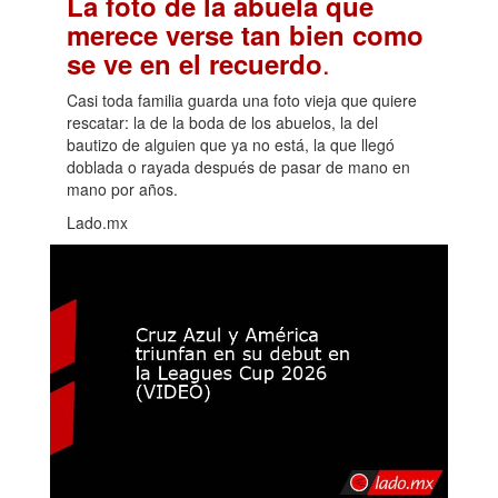
La foto de la abuela que
merece verse tan bien como
.
se ve en el recuerdo
Casi toda familia guarda una foto vieja que quiere
rescatar: la de la boda de los abuelos, la del
bautizo de alguien que ya no está, la que llegó
doblada o rayada después de pasar de mano en
mano por años.
Lado.mx