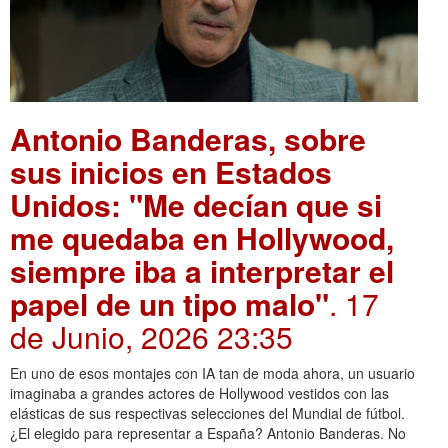
Antonio Banderas, sobre
sus inicios en Estados
Unidos: "Me decían que si
me quedaba en Hollywood,
siempre iba a interpretar el
papel de un tipo malo"
. 17
de Junio, 2026 23:35
En uno de esos montajes con IA tan de moda ahora, un usuario
imaginaba a grandes actores de Hollywood vestidos con las
elásticas de sus respectivas selecciones del Mundial de fútbol.
¿El elegido para representar a España? Antonio Banderas. No