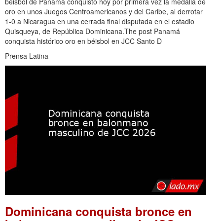
béisbol de Panamá conquistó hoy por primera vez la medalla de
oro en unos Juegos Centroamericanos y del Caribe, al derrotar
1-0 a Nicaragua en una cerrada final disputada en el estadio
Quisqueya, de República Dominicana.The post Panamá
conquista histórico oro en béisbol en JCC Santo D
Prensa Latina
Dominicana conquista bronce en