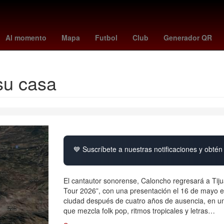
enderás
Rosario
Incendio
Asamblea
disney plus
hugo aguilar
Al momento
Mapa
Futbol
Club
Generador QR
su casa
💙 Suscríbete a nuestras notificaciones y obtén 
El cantautor sonorense, Caloncho regresará a Tiju
Tour 2026”, con una presentación el 16 de mayo en 
ciudad después de cuatro años de ausencia, en una
que mezcla folk pop, ritmos tropicales y letras…