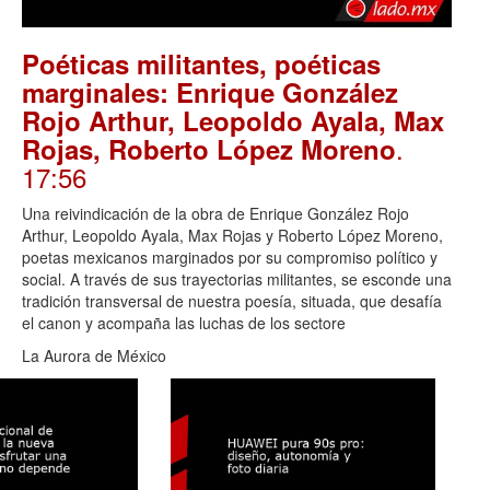
Poéticas militantes, poéticas
marginales: Enrique González
Rojo Arthur, Leopoldo Ayala, Max
.
Rojas, Roberto López Moreno
17:56
Una reivindicación de la obra de Enrique González Rojo
Arthur, Leopoldo Ayala, Max Rojas y Roberto López Moreno,
poetas mexicanos marginados por su compromiso político y
social. A través de sus trayectorias militantes, se esconde una
tradición transversal de nuestra poesía, situada, que desafía
el canon y acompaña las luchas de los sectore
La Aurora de México