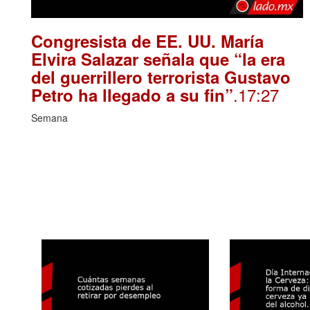
Congresista de EE. UU. María
Elvira Salazar señala que “la era
del guerrillero terrorista Gustavo
.17:27
Petro ha llegado a su fin”
Semana