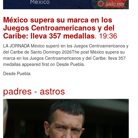
México supera su marca en los
Juegos Centroamericanos y del
. 19:36
Caribe: lleva 357 medallas
LA JORNADA México superó en los Juegos Centroamericanos y
del Caribe de Santo Domingo 2026The post México supera su
marca en los Juegos Centroamericanos y del Caribe: lleva 357
medallas appeared first on Desde Puebla.
Desde Puebla
padres - astros