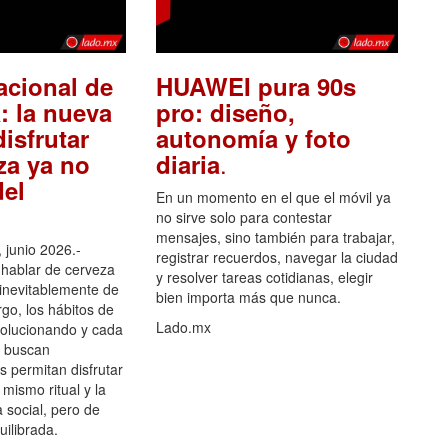
acional de
HUAWEI pura 90s
: la nueva
pro: diseño,
isfrutar
autonomía y foto
.
za ya no
diaria
el
En un momento en el que el móvil ya
no sirve solo para contestar
mensajes, sino también para trabajar,
 junio 2026.-
registrar recuerdos, navegar la ciudad
hablar de cerveza
y resolver tareas cotidianas, elegir
 inevitablemente de
bien importa más que nunca.
go, los hábitos de
Lado.mx
olucionando y cada
 buscan
es permitan disfrutar
 mismo ritual y la
 social, pero de
ilibrada.