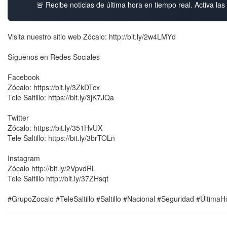
🚨 Recibe noticias de última hora en tiempo real. Activa las 
Visita nuestro sitio web Zócalo: http://bit.ly/2w4LMYd
Síguenos en Redes Sociales
Facebook
Zócalo: https://bit.ly/3ZkDTcx
Tele Saltillo: https://bit.ly/3jK7JQa
Twitter
Zócalo: https://bit.ly/351HvUX
Tele Saltillo: https://bit.ly/3brTOLn
Instagram
Zócalo http://bit.ly/2VpvdRL
Tele Saltillo http://bit.ly/37ZHsqt
#GrupoZocalo #TeleSaltillo #Saltillo #Nacional #Seguridad #Última