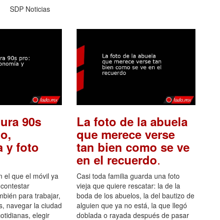
SDP Noticias
ura 90s
La foto de la abuela
o,
que merece verse
 y foto
tan bien como se ve
.
en el recuerdo
el que el móvil ya
Casi toda familia guarda una foto
 contestar
vieja que quiere rescatar: la de la
mbién para trabajar,
boda de los abuelos, la del bautizo de
s, navegar la ciudad
alguien que ya no está, la que llegó
otidianas, elegir
doblada o rayada después de pasar