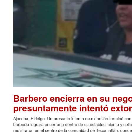
Barbero encierra en su nego
presuntamente intentó extor
Ajacuba, Hidalgo. Un presunto intento de extorsión terminó co
barbería lograra encerrarla dentro de su establecimiento y solic
registraron en el centro de la comunidad de Tecomatlán, donde,