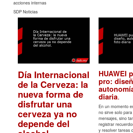
acciones internas
SDP Noticias
Día Internacional
HUAWEI p
pro: diseñ
de la Cerveza: la
autonomía
nueva forma de
.
diaria
disfrutar una
En un momento en 
cerveza ya no
no sirve solo para
mensajes, sino ta
depende del
registrar recuerdo
y resolver tareas c