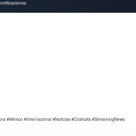
notificaciones
Hora #México #Internacional #Noticias #Coahuila #StreamingNews