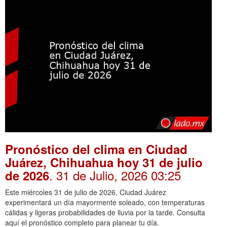
Pronóstico del clima en Ciudad
Juárez, Chihuahua hoy 31 de julio
. 31 de Julio, 2026 03:25
de 2026
Este miércoles 31 de julio de 2026, Ciudad Juárez
experimentará un día mayormente soleado, con temperaturas
cálidas y ligeras probabilidades de lluvia por la tarde. Consulta
aquí el pronóstico completo para planear tu día.