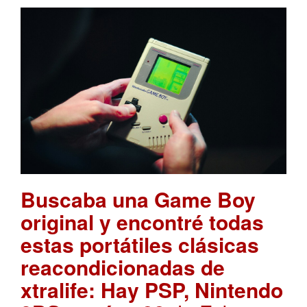
Buscaba una Game Boy
original y encontré todas
estas portátiles clásicas
reacondicionadas de
xtralife: Hay PSP, Nintendo