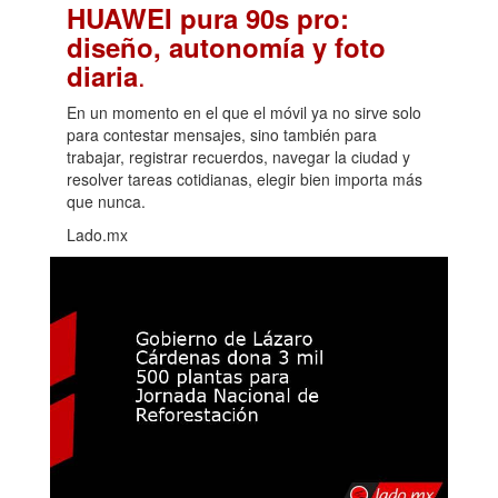
HUAWEI pura 90s pro:
diseño, autonomía y foto
.
diaria
En un momento en el que el móvil ya no sirve solo
para contestar mensajes, sino también para
trabajar, registrar recuerdos, navegar la ciudad y
resolver tareas cotidianas, elegir bien importa más
que nunca.
Lado.mx