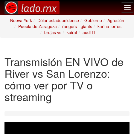
Tog
nav
Nueva York
Dólar estadounidense
Gobierno
Agresión
Puebla de Zaragoza
rangers - giants
karina torres
brujas vs
kairat
audi f1
Transmisión EN VIVO de
River vs San Lorenzo:
cómo ver por TV o
streaming