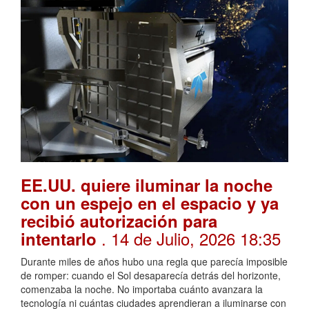
EE.UU. quiere iluminar la noche
con un espejo en el espacio y ya
recibió autorización para
. 14 de Julio, 2026 18:35
intentarlo
Durante miles de años hubo una regla que parecía imposible
de romper: cuando el Sol desaparecía detrás del horizonte,
comenzaba la noche. No importaba cuánto avanzara la
tecnología ni cuántas ciudades aprendieran a iluminarse con