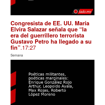
Congresista de EE. UU. María
Elvira Salazar señala que “la
era del guerrillero terrorista
Gustavo Petro ha llegado a su
.17:27
fin”
Semana