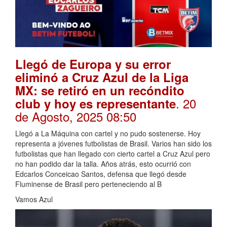
Llegó de Europa y su error
eliminó a Cruz Azul de la Liga
MX: se retiró en un recóndito
. 20
club y hoy es representante
de Agosto, 2025 08:50
Llegó a La Máquina con cartel y no pudo sostenerse. Hoy
representa a jóvenes futbolistas de Brasil. Varios han sido los
futbolistas que han llegado con cierto cartel a Cruz Azul pero
no han podido dar la talla. Años atrás, esto ocurrió con
Edcarlos Conceicao Santos, defensa que llegó desde
Fluminense de Brasil pero perteneciendo al B
Vamos Azul