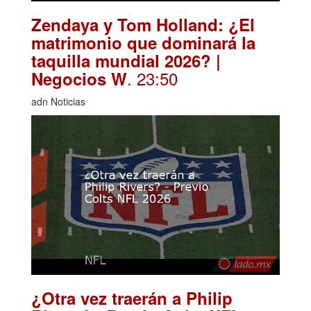
Zendaya y Tom Holland: ¿El
matrimonio que dominará la
taquilla mundial 2026? |
. 23:50
Negocios W
adn Noticias
¿Otra vez traerán a Philip