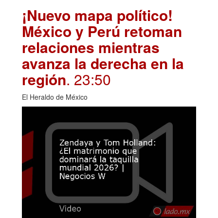
¡Nuevo mapa político!
México y Perú retoman
relaciones mientras
avanza la derecha en la
región
. 23:50
El Heraldo de México