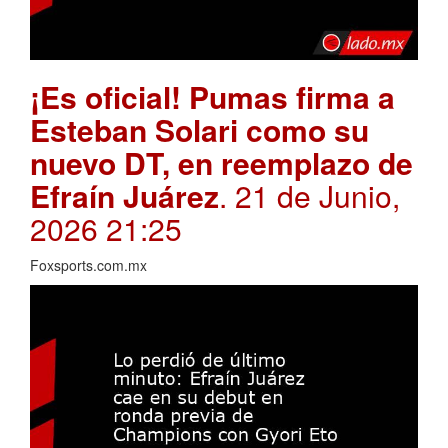
¡Es oficial! Pumas firma a
Esteban Solari como su
nuevo DT, en reemplazo de
Efraín Juárez
. 21 de Junio,
2026 21:25
Foxsports.com.mx