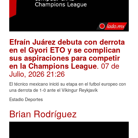
Efraín Juárez debuta con derrota
en el Gyori ETO y se complican
sus aspiraciones para competir
. 07 de
en la Champions League
Julio, 2026 21:26
El técnico mexicano inició su etapa en el futbol europeo con
una derrota de 1-0 ante el Víkingur Reykjavík
Estadio Deportes
Brian Rodríguez