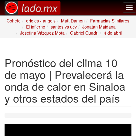
Tog
nav
Cohete
orioles - angels
Matt Damon
Farmacias Similares
El infierno
santos vs ucv
Jonatan Maidana
Josefina Vázquez Mota
Gabriel Quadri
4 de abril
Pronóstico del clima 10
de mayo | Prevalecerá la
onda de calor en Sinaloa
y otros estados del país