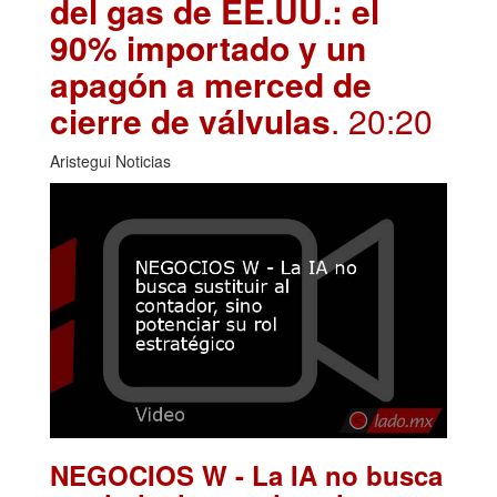
del gas de EE.UU.: el
90% importado y un
apagón a merced de
cierre de válvulas
. 20:20
Aristegui Noticias
NEGOCIOS W - La IA no busca