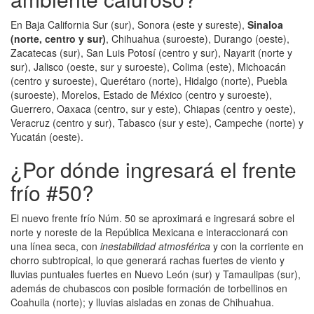
En Baja California Sur (sur), Sonora (este y sureste),
Sinaloa
(norte, centro y sur)
, Chihuahua (suroeste), Durango (oeste),
Zacatecas (sur), San Luis Potosí (centro y sur), Nayarit (norte y
sur), Jalisco (oeste, sur y suroeste), Colima (este), Michoacán
(centro y suroeste), Querétaro (norte), Hidalgo (norte), Puebla
(suroeste), Morelos, Estado de México (centro y suroeste),
Guerrero, Oaxaca (centro, sur y este), Chiapas (centro y oeste),
Veracruz (centro y sur), Tabasco (sur y este), Campeche (norte) y
Yucatán (oeste).
¿Por dónde ingresará el frente
frío #50?
El nuevo frente frío Núm. 50 se aproximará e ingresará sobre el
norte y noreste de la República Mexicana e interaccionará con
una línea seca, con
inestabilidad atmosférica
y con la corriente en
chorro subtropical, lo que generará rachas fuertes de viento y
lluvias puntuales fuertes en Nuevo León (sur) y Tamaulipas (sur),
además de chubascos con posible formación de torbellinos en
Coahuila (norte); y lluvias aisladas en zonas de Chihuahua.