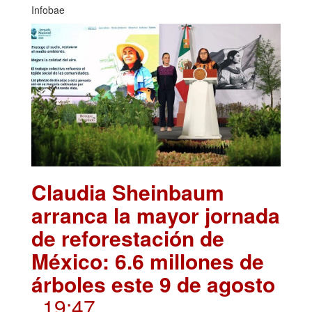
Infobae
Claudia Sheinbaum
arranca la mayor jornada
de reforestación de
México: 6.6 millones de
árboles este 9 de agosto
. 19:47