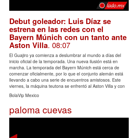
Debut goleador: Luis Díaz se
estrena en las redes con el
Bayern Múnich con un tanto ante
. 08:07
Aston Villa
El Guajiro ya comienza a deslumbrar al mundo a días del
inicio oficial de la temporada. Una nueva ilusión está en
marcha. La temporada del Bayern Múnich está cerca de
comenzar oficialmente, por lo que el conjunto alemán está
llevando a cabo una serie de encuentros amistosos. Este
viernes, la máquina teutona se enfrentó al Aston Villa y con
BolaVip Mexico
paloma cuevas