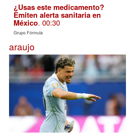
¿Usas este medicamento?
Emiten alerta sanitaria en
. 00:30
México
Grupo Fórmula
araujo