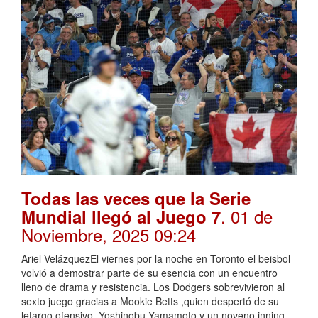
Todas las veces que la Serie
. 01 de
Mundial llegó al Juego 7
Noviembre, 2025 09:24
Ariel VelázquezEl viernes por la noche en Toronto el beisbol
volvió a demostrar parte de su esencia con un encuentro
lleno de drama y resistencia. Los Dodgers sobrevivieron al
sexto juego gracias a Mookie Betts ,quien despertó de su
letargo ofensivo, Yoshinobu Yamamoto y un noveno inning