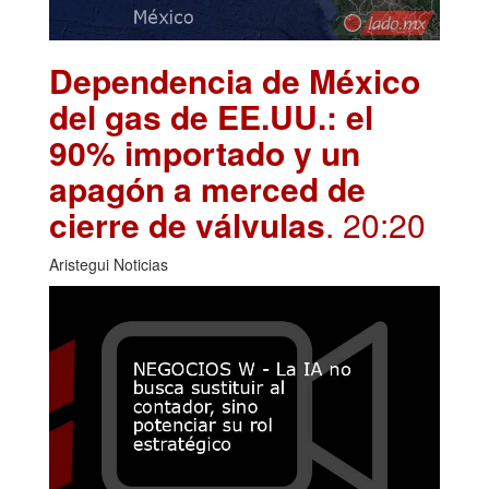
Dependencia de México
del gas de EE.UU.: el
90% importado y un
apagón a merced de
cierre de válvulas
. 20:20
Aristegui Noticias