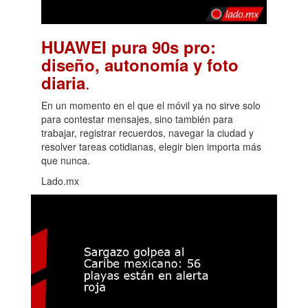
HUAWEI pura 90s pro:
diseño, autonomía y foto
.
diaria
En un momento en el que el móvil ya no sirve solo
para contestar mensajes, sino también para
trabajar, registrar recuerdos, navegar la ciudad y
resolver tareas cotidianas, elegir bien importa más
que nunca.
Lado.mx