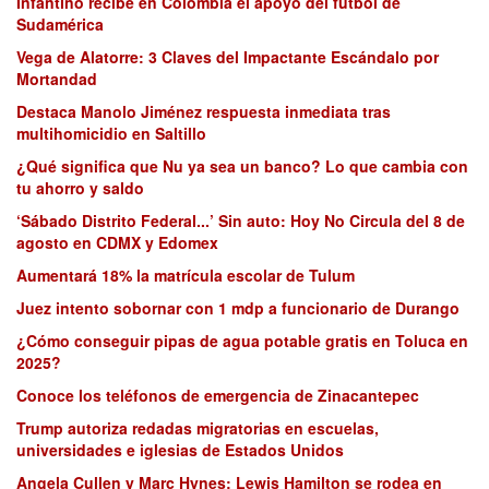
Infantino recibe en Colombia el apoyo del fútbol de
Sudamérica
Vega de Alatorre: 3 Claves del Impactante Escándalo por
Mortandad
Destaca Manolo Jiménez respuesta inmediata tras
multihomicidio en Saltillo
¿Qué significa que Nu ya sea un banco? Lo que cambia con
tu ahorro y saldo
‘Sábado Distrito Federal...’ Sin auto: Hoy No Circula del 8 de
agosto en CDMX y Edomex
Aumentará 18% la matrícula escolar de Tulum
Juez intento sobornar con 1 mdp a funcionario de Durango
¿Cómo conseguir pipas de agua potable gratis en Toluca en
2025?
Conoce los teléfonos de emergencia de Zinacantepec
Trump autoriza redadas migratorias en escuelas,
universidades e iglesias de Estados Unidos
Angela Cullen y Marc Hynes: Lewis Hamilton se rodea en