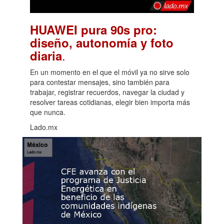
HUAWEI pura 90s pro:
diseño, autonomía y foto
.
diaria
En un momento en el que el móvil ya no sirve solo
para contestar mensajes, sino también para
trabajar, registrar recuerdos, navegar la ciudad y
resolver tareas cotidianas, elegir bien importa más
que nunca.
Lado.mx