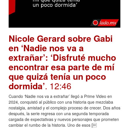
Nicole Gerard sobre Gabi
en ‘Nadie nos va a
extrañar’: ‘Disfruté mucho
encontrar esa parte de mí
que quizá tenía un poco
dormida’
. 12:46
Cuando ‘Nadie nos va a extrañar’ llegó a Prime Video en
2024, conquistó al público con una historia que mezclaba
nostalgia, amistad y el complejo proceso de crecer. Dos años
después, la serie regresa con una segunda temporada
cargada de expectativas y nuevos personajes que prometen
cambiar el rumbo de la historia. Uno de esos [