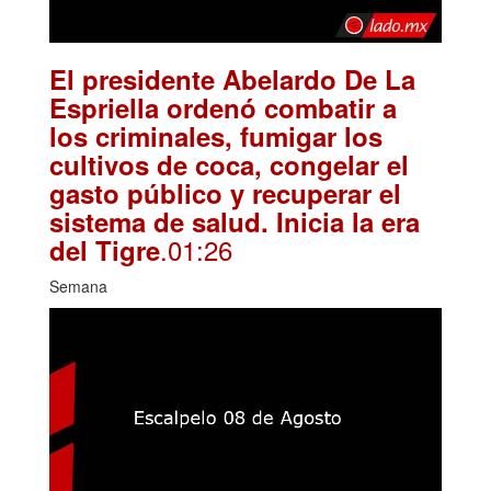
El presidente Abelardo De La
Espriella ordenó combatir a
los criminales, fumigar los
cultivos de coca, congelar el
gasto público y recuperar el
sistema de salud. Inicia la era
.01:26
del Tigre
Semana