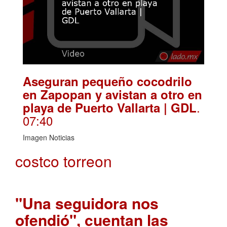
Aseguran pequeño cocodrilo
en Zapopan y avistan a otro en
.
playa de Puerto Vallarta | GDL
07:40
Imagen Noticias
costco torreon
"Una seguidora nos
ofendió", cuentan las