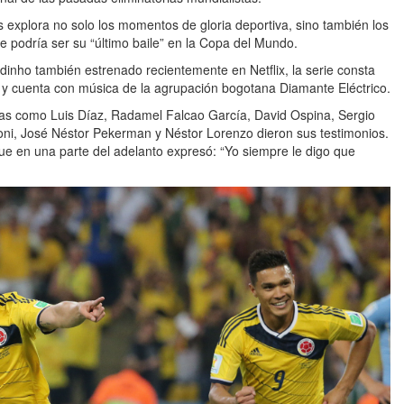
os explora no solo los momentos de gloria deportiva, sino también los
ue podría ser su “último baile” en la Copa del Mundo.
dinho también estrenado recientemente en Netflix, la serie consta
os y cuenta con música de la agrupación bogotana Diamante Eléctrico.
ras como Luis Díaz, Radamel Falcao García, David Ospina, Sergio
ioni, José Néstor Pekerman y Néstor Lorenzo dieron sus testimonios.
ue en una parte del adelanto expresó: “Yo siempre le digo que