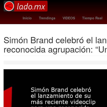
Proyecto
Juegos Olímpicos de París 2024
2024
vo
Inicio
Trendings
VIDEOS
Tiempo Real
Simón Brand celebró el lan
reconocida agrupación: “Un