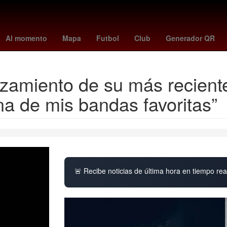
taciones la casa de los famosos mexico 2026
rascacielos en vivo
Al momento
Mapa
Futbol
Club
Generador QR
zamiento de su más reciente
a de mis bandas favoritas”
🚨 Recibe noticias de última hora en tiempo real