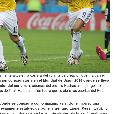
almente altos en la carrera del volante de creación que marcan el
ación consagratoria en el Mundial de Brasil 2014 donde se llevó
ador del certamen
, además del premio Puskas al mejor gol del año
 de final. Esta actuación fue la que le abrió las puertas del Real
 donde se consagró como máximo asistidor e impuso una
previamente establecida por el argentino Lionel Messi.
En dicho
inal en la historia del certamen, siendo derrotada por Argentina en