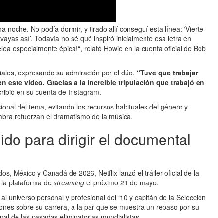
noche. No podía dormir, y tirado allí conseguí esta línea: ‘Vierte
vayas así’. Todavía no sé qué inspiró inicialmente esa letra en
ea especialmente épica!“, relató Howie en la cuenta oficial de Bob
ciales, expresando su admiración por el dúo.
“Tuve que trabajar
 este vídeo. Gracias a la increíble tripulación que trabajó en
cribió en su cuenta de Instagram.
cional del tema, evitando los recursos habituales del género y
mbra refuerzan el dramatismo de la música.
ido para dirigir el documental
os, México y Canadá de 2026, Netflix lanzó el tráiler oficial de la
 la plataforma de
streaming
el próximo 21 de mayo.
l universo personal y profesional del ‘10 y capitán de la Selección
iones sobre su carrera, a la par que se muestra un repaso por su
inal de las pasadas eliminatorias mundialistas.