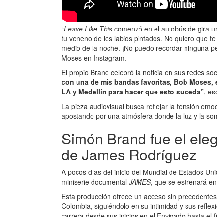
“
Leave Like This
comenzó en el autobús de gira una 
tu veneno de los labios pintados. No quiero que te 
medio de la noche. ¡No puedo recordar ninguna pel
Moses en Instagram.
El propio Brand celebró la noticia en sus redes so
con una de mis bandas favoritas, Bob Moses, en
LA y Medellín para hacer que esto suceda”
, es
La pieza audiovisual busca reflejar la tensión emo
apostando por una atmósfera donde la luz y la so
Simón Brand fue el eleg
de James Rodríguez
A pocos días del inicio del Mundial de Estados Unid
miniserie documental
JAMES
, que se estrenará en
Esta producción ofrece un acceso sin precedentes a
Colombia, siguiéndolo en su intimidad y sus reflex
carrera desde sus inicios en el Envigado hasta el f