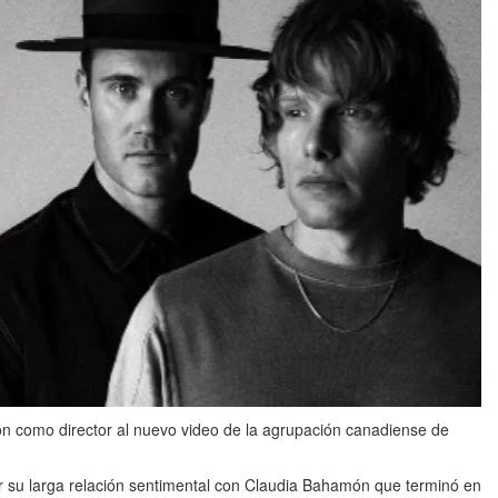
ón como director al nuevo video de la agrupación canadiense de
or su larga relación sentimental con Claudia Bahamón que terminó en