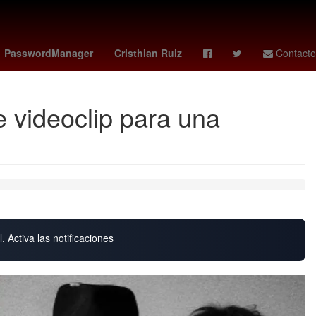
mexico news
Perú
Brasil
padres - astros
Senador
PasswordManager
Cristhian Ruiz
Contacto
 videoclip para una
. Activa las notificaciones