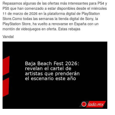
Repasamos algunas de las ofertas más interesantes para PS4 y
PS5 que han comenzado a estar disponibles desde el miércoles
11 de marzo de 2026 en la plataforma digital de PlayStation
Store.Como todas las semanas la tienda digital de Sony, la
PlayStation Store, ha vuelto a renovarse en España con un
montón de videojuegos en oferta. Estas rebajas
Vandal