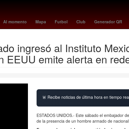
ntes
Amistosos
Brasil
China
frankfurt - hoffenheim
#OndaDe
Al momento
Mapa
Futbol
Club
Generador QR
 ingresó al Instituto Mexic
 EEUU emite alerta en rede
🚨 Recibe noticias de última hora en tiempo real
ESTADOS UNIDOS.- Este sábado el embajador de
de la presencia de un hombre armado de nacionali