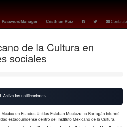
Calor
Selección de fútbol de Gabón
Marc Cucurella
PasswordManager
Cristhian Ruiz
Contacto
ano de la Cultura en
s sociales
. Activa las notificaciones
 México en Estados Unidos Esteban Moctezuma Barragán informó
dad estadounidense dentro del Instituto Mexicano de la Cultura.