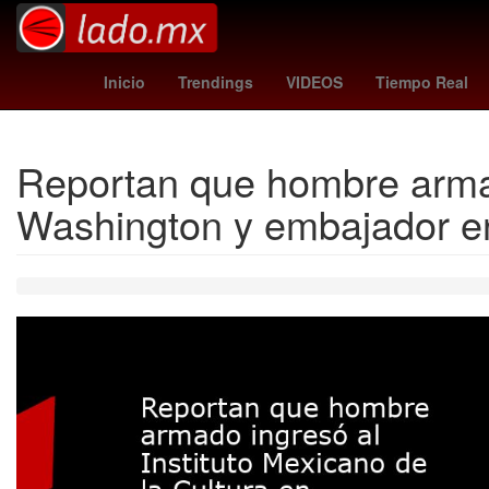
Dólar estadounidense
Maíz transgénico
Aguascalie
Inicio
Trendings
VIDEOS
Tiempo Real
Reportan que hombre armado
Washington y embajador en