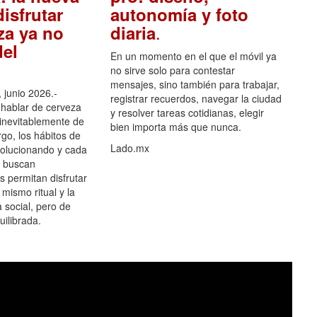
isfrutar
autonomía y foto
.
za ya no
diaria
el
En un momento en el que el móvil ya
no sirve solo para contestar
mensajes, sino también para trabajar,
 junio 2026.-
registrar recuerdos, navegar la ciudad
hablar de cerveza
y resolver tareas cotidianas, elegir
 inevitablemente de
bien importa más que nunca.
go, los hábitos de
Lado.mx
olucionando y cada
 buscan
es permitan disfrutar
 mismo ritual y la
 social, pero de
ilibrada.