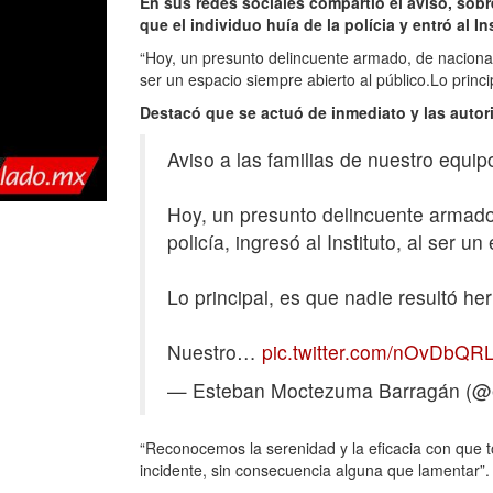
En sus redes sociales compartió el aviso, sobre
que el individuo huía de la polícia y entró al 
“Hoy, un presunto delincuente armado, de nacionali
ser un espacio siempre abierto al público.Lo princi
Destacó que se actuó de inmediato y las auto
Aviso a las familias de nuestro equip
Hoy, un presunto delincuente armado
policía, ingresó al Instituto, al ser u
Lo principal, es que nadie resultó her
Nuestro…
pic.twitter.com/nOvDbQR
— Esteban Moctezuma Barragán (
“Reconocemos la serenidad y la eficacia con que t
incidente, sin consecuencia alguna que lamentar”.