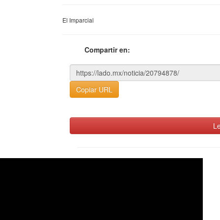
El Imparcial
Compartir en:
Copiar URL
Le