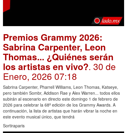
Premios Grammy 2026:
Sabrina Carpenter, Leon
Thomas... ¿Quiénes serán
los artistas en vivo?
. 30 de
Enero, 2026 07:18
Sabrina Carpenter, Pharrell Williams, Leon Thomas, Katseye,
pero también Sombr, Addison Rae y Alex Warren... todos ellos
subirán al escenario en directo este domingo 1 de febrero de
2026 para celebrar la 68ª edición de los Grammy Awards. A
continuación, la lista de artistas que harán vibrar la noche en
este evento musical único, que tendrá
Sortiraparis