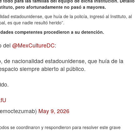
 todo para las familias del equipo de dicha institución. Detalló
Instituto, pero afortunadamente no pasó a mayores.
dad estadounidense, que huía de la policía, ingresó al Instituto, al
pal, es que nadie resultó herido”.
ridades competentes procedieron a su detención.
o del
@MexCultureDC
:
, de nacionalidad estadounidense, que huía de la
n espacio siempre abierto al público.
ido.
LfU
@emoctezumab)
May 9, 2026
odos se coordinaron y respondieron para resolver este grave