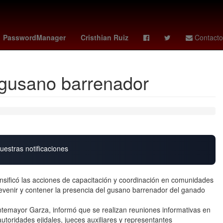
 Santa
Senador
Frente Frío
Erling Haaland
27 de marzo
PasswordManager
Cristhian Ruiz
Contacto
r gusano barrenador
uestras notificaciones
ensificó las acciones de capacitación y coordinación en comunidades
prevenir y contener la presencia del gusano barrenador del ganado
ntemayor Garza, informó que se realizan reuniones informativas en
 autoridades ejidales, jueces auxiliares y representantes