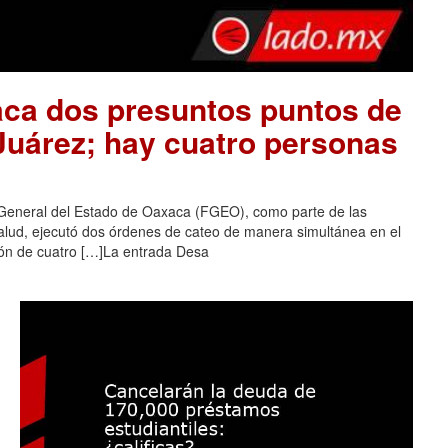
aca dos presuntos puntos de
 Juárez; hay cuatro personas
 General del Estado de Oaxaca (FGEO), como parte de las
salud, ejecutó dos órdenes de cateo de manera simultánea en el
ción de cuatro […]La entrada Desa