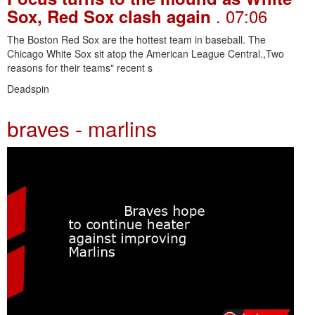
. 07:06
Sox, Red Sox clash again
The Boston Red Sox are the hottest team in baseball. The
Chicago White Sox sit atop the American League Central.,Two
reasons for their teams" recent s
Deadspin
braves - marlins