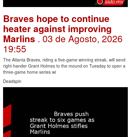
Braves hope to continue
heater against improving
Marlins
. 03 de Agosto, 2026
19:55
The Atlanta Braves, riding a five-game winning streak, will send
right-hander Grant Holmes to the mound on Tuesday to open a
three-game home series wi
Deadspin