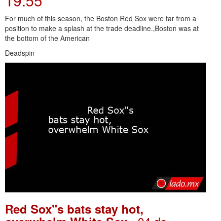
19:55
For much of this season, the Boston Red Sox were far from a
position to make a splash at the trade deadline.,Boston was at
the bottom of the American
Deadspin
Red Sox"s bats stay hot,