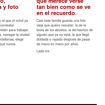
o,
que merece verse
 y foto
tan bien como se ve
.
en el recuerdo
el que el móvil ya
Casi toda familia guarda una foto
 contestar
vieja que quiere rescatar: la de la
mbién para trabajar,
boda de los abuelos, la del bautizo de
s, navegar la ciudad
alguien que ya no está, la que llegó
otidianas, elegir
doblada o rayada después de pasar
 que nunca.
de mano en mano por años.
Lado.mx