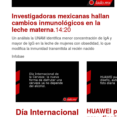
Investigadoras mexicanas hallan
cambios inmunológicos en la
.14:20
leche materna
Un análisis la UNAM identifica menor concentración de IgA y
mayor de IgG en la leche de mujeres con obsedidad, lo que
modifica la inmunidad transmitida al recién nacido
Infobae
Día Internacional
HUAWEI p