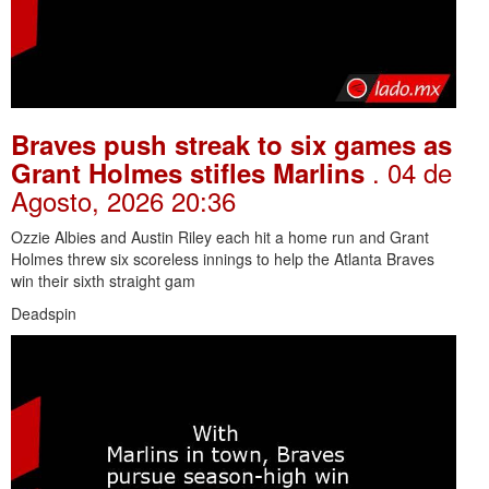
Braves push streak to six games as
. 04 de
Grant Holmes stifles Marlins
Agosto, 2026 20:36
Ozzie Albies and Austin Riley each hit a home run and Grant
Holmes threw six scoreless innings to help the Atlanta Braves
win their sixth straight gam
Deadspin