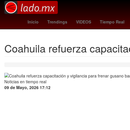
UAM
Feyenoord Rotterdam
Selección de fútbol de El Salvad
Inicio
Trendings
VIDEOS
Tiempo Real
Coahuila refuerza capacita
09 de Mayo, 2026 17:12