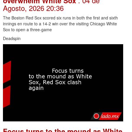
. 04 de
overwhelm White Sox
Agosto, 2026 20:36
The Boston Red Sox scored six runs in both the first and sixth
innings en route to a 14-2 win over the visiting Chicago White
Sox to open a three-game
Deadspin
Focus turns to the mound as White