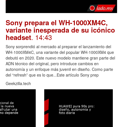
Sony prepara el WH-1000XM4C,
variante inesperada de su icónico
. 14:43
headset
Sony sorprendió al mercado al preparar el lanzamiento del
WH-1000XM4C, una variante del popular WH-1000XM4 que
debutó en 2020. Este nuevo modelo mantiene gran parte del
ADN técnico del original, pero introduce cambios en
autonomía y un enfoque más juvenil en diseño. Como parte
del “refresh” que es lo que...Este artículo Sony prep
Geekzilla.tech