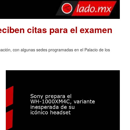
ciben citas para el examen
luación, con algunas sedes programadas en el Palacio de los