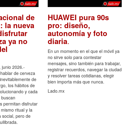
acional de
HUAWEI pura 90s
: la nueva
pro: diseño,
isfrutar
autonomía y foto
.
za ya no
diaria
el
En un momento en el que el móvil ya
no sirve solo para contestar
mensajes, sino también para trabajar,
 junio 2026.-
registrar recuerdos, navegar la ciudad
hablar de cerveza
y resolver tareas cotidianas, elegir
 inevitablemente de
bien importa más que nunca.
go, los hábitos de
Lado.mx
olucionando y cada
 buscan
es permitan disfrutar
 mismo ritual y la
 social, pero de
ilibrada.