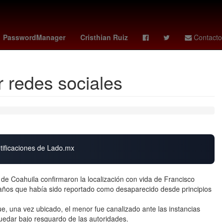
o Fire
Club Universidad Nacional
Vinícius Júnior
PasswordManager
Cristhian Ruiz
Contacto
 redes sociales
otificaciones de Lado.mx
e Coahuila confirmaron la localización con vida de Francisco
años que había sido reportado como desaparecido desde principios
, una vez ubicado, el menor fue canalizado ante las instancias
quedar bajo resguardo de las autoridades.