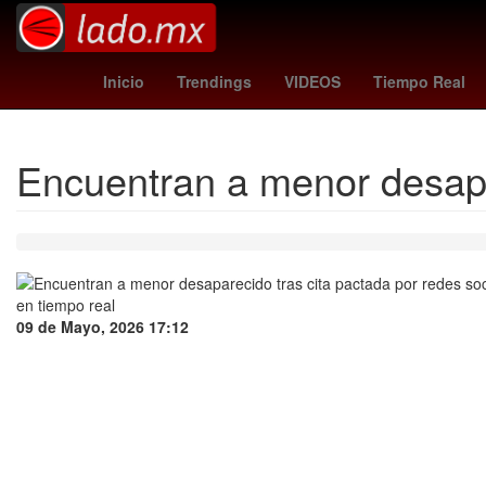
combustible
liga mx posiciones
Luis Cárdenas
Inicio
Trendings
VIDEOS
Tiempo Real
Encuentran a menor desapar
09 de Mayo, 2026 17:12