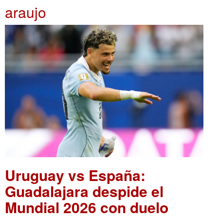
araujo
Uruguay vs España:
Guadalajara despide el
Mundial 2026 con duelo