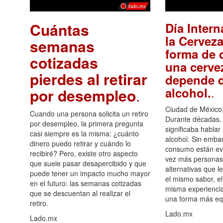
Cuántas
Día Intern
la Cerveza
semanas
forma de d
cotizadas
una cerve
pierdes al retirar
depende d
.
alcohol.
por desempleo
.
Ciudad de México,
Cuando una persona solicita un retiro
Durante décadas, 
por desempleo, la primera pregunta
significaba hablar
casi siempre es la misma: ¿cuánto
alcohol. Sin embar
dinero puedo retirar y cuándo lo
consumo están ev
recibiré? Pero, existe otro aspecto
vez más personas
que suele pasar desapercibido y que
alternativas que l
puede tener un impacto mucho mayor
el mismo sabor, el
en el futuro: las semanas cotizadas
misma experiencia
que se descuentan al realizar el
una forma más equ
retiro.
Lado.mx
Lado.mx