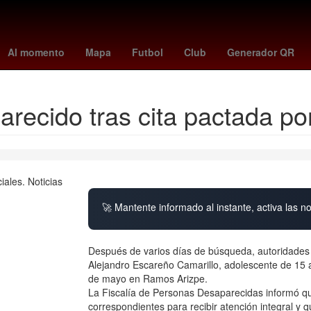
santos
Sydney Sweeney
platense vs talleres
real betis
Chicag
Al momento
Mapa
Futbol
Club
Generador QR
ecido tras cita pactada por
🚀 Mantente informado al instante, activa las n
Después de varios días de búsqueda, autoridades d
Alejandro Escareño Camarillo, adolescente de 15 
de mayo en Ramos Arizpe.
La Fiscalía de Personas Desaparecidas informó que
correspondientes para recibir atención integral y 