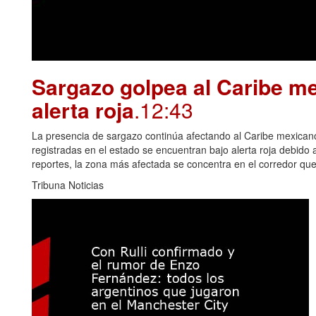
Sargazo golpea al Caribe me
alerta roja
.12:43
La presencia de sargazo continúa afectando al Caribe mexican
registradas en el estado se encuentran bajo alerta roja debido
reportes, la zona más afectada se concentra en el corredor qu
Tribuna Noticias