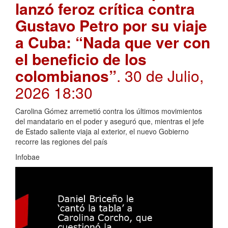
lanzó feroz crítica contra
Gustavo Petro por su viaje
a Cuba: “Nada que ver con
el beneficio de los
colombianos”
. 30 de Julio,
2026 18:30
Carolina Gómez arremetió contra los últimos movimientos
del mandatario en el poder y aseguró que, mientras el jefe
de Estado saliente viaja al exterior, el nuevo Gobierno
recorre las regiones del país
Infobae