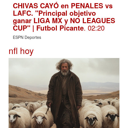
CHIVAS CAYÓ en PENALES vs
LAFC. "Principal objetivo
ganar LIGA MX y NO LEAGUES
. 02:20
CUP" | Futbol Picante
ESPN Deportes
nfl hoy