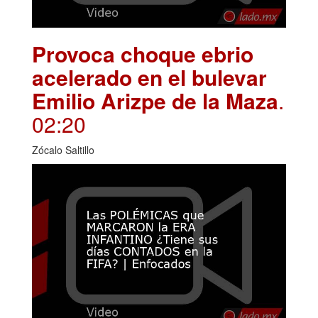
Provoca choque ebrio
acelerado en el bulevar
Emilio Arizpe de la Maza
.
02:20
Zócalo Saltillo