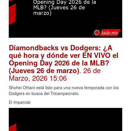
Diamondbacks vs Dodgers: ¿A
qué hora y dónde ver EN VIVO el
Opening Day 2026 de la MLB?
. 26 de
(Jueves 26 de marzo)
Marzo, 2026 15:06
Shohei Ohtani está listo para una nueva temporada con los
Dodgers en busca del Tricampeonato.
El Imparcial