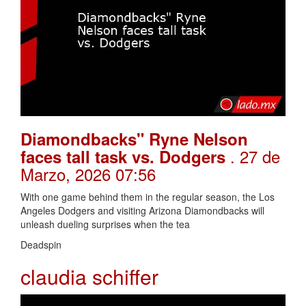
Diamondbacks" Ryne Nelson
. 27 de
faces tall task vs. Dodgers
Marzo, 2026 07:56
With one game behind them in the regular season, the Los
Angeles Dodgers and visiting Arizona Diamondbacks will
unleash dueling surprises when the tea
Deadspin
claudia schiffer