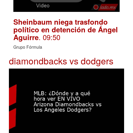
Sheinbaum niega trasfondo
político en detención de Ángel
. 09:50
Aguirre
Grupo Fórmula
diamondbacks vs dodgers