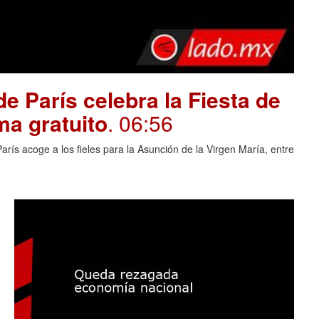
e París celebra la Fiesta de
ma gratuito
. 06:56
rís acoge a los fieles para la Asunción de la Virgen María, entre