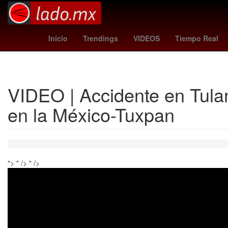
Sadam Husein
Aeropuerto Internacional de Guada
Inicio
Trendings
VIDEOS
Tiempo Real
Día de Acción
VIDEO | Accidente en Tula
en la México-Tuxpan
">
" />
" />