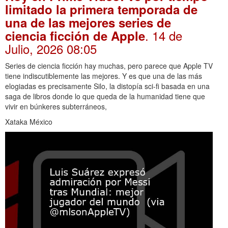
limitado la primera temporada de
una de las mejores series de
. 14 de
ciencia ficción de Apple
Julio, 2026 08:05
Series de ciencia ficción hay muchas, pero parece que Apple TV
tiene indiscutiblemente las mejores. Y es que una de las más
elogiadas es precisamente Silo, la distopía sci-fi basada en una
saga de libros donde lo que queda de la humanidad tiene que
vivir en búnkeres subterráneos,
Xataka México