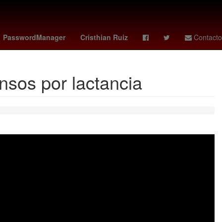
entroamérica
Aguascalientes
PasswordManager
Cristhian Ruiz
Contacto
nsos por lactancia