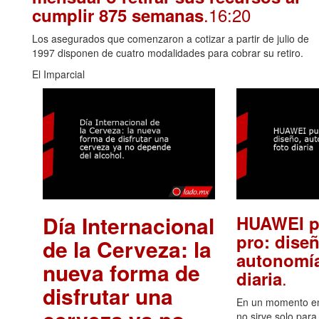
.16:20
cumplir 875 semanas
Los asegurados que comenzaron a cotizar a partir de julio de
1997 disponen de cuatro modalidades para cobrar su retiro.
El Imparcial
Día Internacional
HUAWEI p
pro: diseñ
de la Cerveza: la
autonomía
nueva forma de
.
diaria
disfrutar una
En un momento en 
no sirve solo para