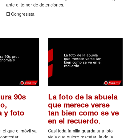
ante el temor de detenciones.
El Congresista
ura 90s
La foto de la abuela
o,
que merece verse
 y foto
tan bien como se ve
.
en el recuerdo
el que el móvil ya
Casi toda familia guarda una foto
 contestar
vieja que quiere rescatar: la de la