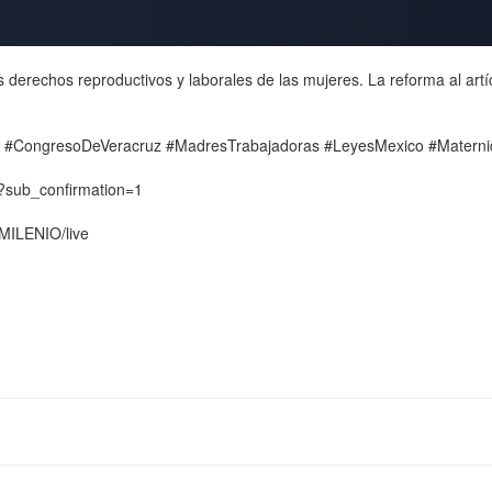
derechos reproductivos y laborales de las mujeres. La reforma al artí
les #CongresoDeVeracruz #MadresTrabajadoras #LeyesMexico #Mater
O?sub_confirmation=1
/MILENIO/live