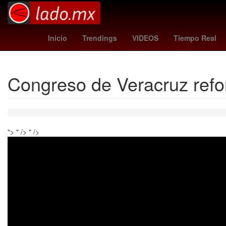
San Diego
China
España
Inicio
Trendings
VIDEOS
Tiempo Real
Congreso de Veracruz refo
">
" />
" />