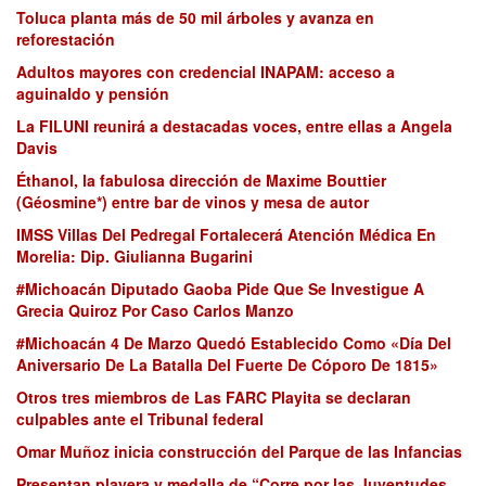
Toluca planta más de 50 mil árboles y avanza en
reforestación
Adultos mayores con credencial INAPAM: acceso a
aguinaldo y pensión
La FILUNI reunirá a destacadas voces, entre ellas a Angela
Davis
Éthanol, la fabulosa dirección de Maxime Bouttier
(Géosmine*) entre bar de vinos y mesa de autor
IMSS Villas Del Pedregal Fortalecerá Atención Médica En
Morelia: Dip. Giulianna Bugarini
#Michoacán Diputado Gaoba Pide Que Se Investigue A
Grecia Quiroz Por Caso Carlos Manzo
#Michoacán 4 De Marzo Quedó Establecido Como «Día Del
Aniversario De La Batalla Del Fuerte De Cóporo De 1815»
Otros tres miembros de Las FARC Playita se declaran
culpables ante el Tribunal federal
Omar Muñoz inicia construcción del Parque de las Infancias
Presentan playera y medalla de “Corre por las Juventudes