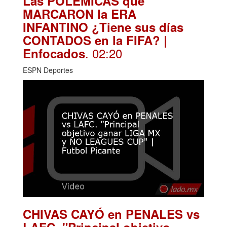
Las POLÉMICAS que
MARCARON la ERA
INFANTINO ¿Tiene sus días
CONTADOS en la FIFA? |
. 02:20
Enfocados
ESPN Deportes
CHIVAS CAYÓ en PENALES vs
LAFC. "Principal objetivo