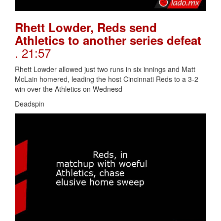
Rhett Lowder, Reds send
Athletics to another series defeat
. 21:57
Rhett Lowder allowed just two runs in six innings and Matt
McLain homered, leading the host Cincinnati Reds to a 3-2
win over the Athletics on Wednesd
Deadspin