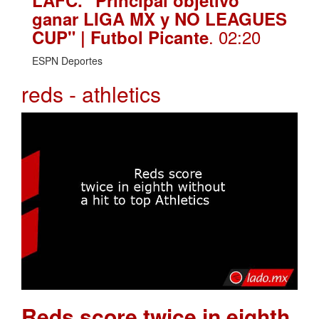
ganar LIGA MX y NO LEAGUES
. 02:20
CUP" | Futbol Picante
ESPN Deportes
reds - athletics
Reds score twice in eighth