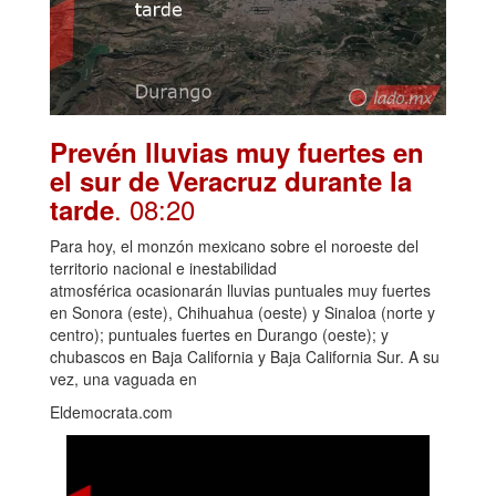
Prevén lluvias muy fuertes en
el sur de Veracruz durante la
. 08:20
tarde
Para hoy, el monzón mexicano sobre el noroeste del
territorio nacional e inestabilidad
atmosférica ocasionarán lluvias puntuales muy fuertes
en Sonora (este), Chihuahua (oeste) y Sinaloa (norte y
centro); puntuales fuertes en Durango (oeste); y
chubascos en Baja California y Baja California Sur. A su
vez, una vaguada en
Eldemocrata.com