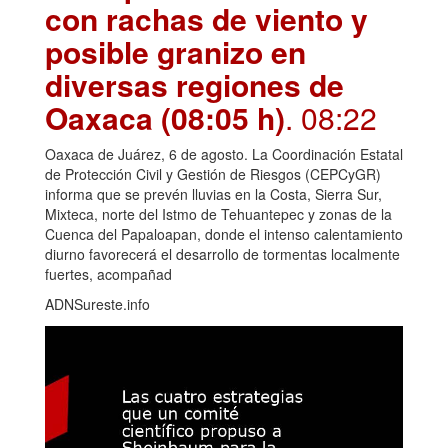
con rachas de viento y
posible granizo en
diversas regiones de
Oaxaca (08:05 h)
. 08:22
Oaxaca de Juárez, 6 de agosto. La Coordinación Estatal
de Protección Civil y Gestión de Riesgos (CEPCyGR)
informa que se prevén lluvias en la Costa, Sierra Sur,
Mixteca, norte del Istmo de Tehuantepec y zonas de la
Cuenca del Papaloapan, donde el intenso calentamiento
diurno favorecerá el desarrollo de tormentas localmente
fuertes, acompañad
ADNSureste.info