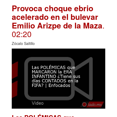
Provoca choque ebrio
acelerado en el bulevar
Emilio Arizpe de la Maza
.
02:20
Zócalo Saltillo