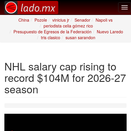
Tog
nav
China
Pozole
vinicius jr
Senador
Napoli vs
periodista celia gómez rico
Presupuesto de Egresos de la Federación
Nuevo Laredo
tris clasico
susan sarandon
NHL salary cap rising to
record $104M for 2026-27
season