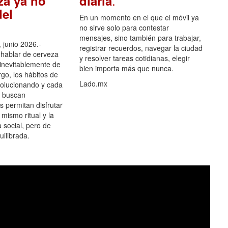
.
za ya no
diaria
el
En un momento en el que el móvil ya
no sirve solo para contestar
mensajes, sino también para trabajar,
 junio 2026.-
registrar recuerdos, navegar la ciudad
hablar de cerveza
y resolver tareas cotidianas, elegir
 inevitablemente de
bien importa más que nunca.
go, los hábitos de
Lado.mx
olucionando y cada
 buscan
es permitan disfrutar
 mismo ritual y la
 social, pero de
ilibrada.