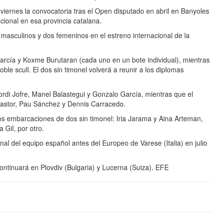
viernes la convocatoria tras el Open disputado en abril en Banyoles
acional en esa provincia catalana.
 masculinos y dos femeninos en el estreno internacional de la
García y Koxme Burutaran (cada uno en un bote individual), mientras
e scull. El dos sin timonel volverá a reunir a los diplomas
 Jordi Jofre, Manel Balastegui y Gonzalo García, mientras que el
 Pastor, Pau Sánchez y Dennis Carracedo.
s embarcaciones de dos sin timonel: Iria Jarama y Aina Arteman,
 Gil, por otro.
nal del equipo español antes del Europeo de Varese (Italia) en julio
 continuará en Plovdiv (Bulgaria) y Lucerna (Suiza). EFE