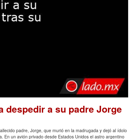
a despedir a su padre Jorge
allecido padre, Jorge, que murió en la madrugada y dejó al ídolo
ra. En un avión privado desde Estados Unidos el astro argentino