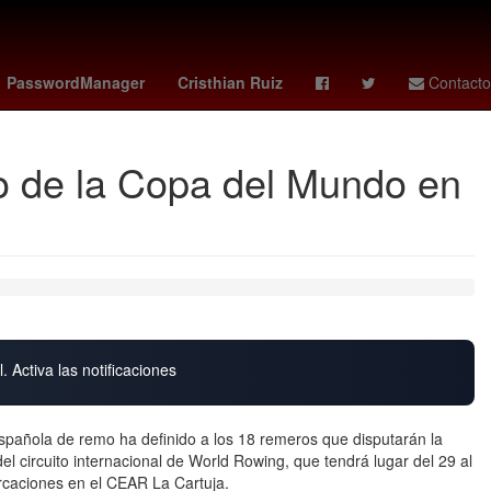
na torres
brujas vs
kairat
audi f1
PasswordManager
Cristhian Ruiz
Contacto
o de la Copa del Mundo en
. Activa las notificaciones
spañola de remo ha definido a los 18 remeros que disputarán la
l circuito internacional de World Rowing, que tendrá lugar del 29 al
caciones en el CEAR La Cartuja.