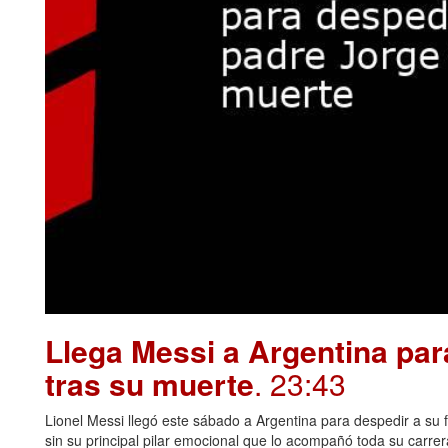
Llega Messi a Argentina par
tras su muerte
. 23:43
Lionel Messi llegó este sábado a Argentina para despedir a su f
sin su principal pilar emocional que lo acompañó toda su carre