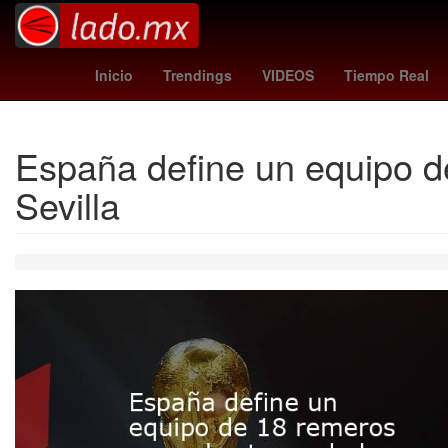
Nueva York
Dólar estadounidense
Inicio
Trendings
VIDEOS
Tiempo Real
España define un equipo d
Sevilla