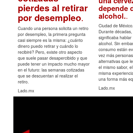
una cerve
pierdes al retirar
depende d
.
alcohol.
por desempleo
.
Ciudad de México,
Cuando una persona solicita un retiro
Durante décadas, 
por desempleo, la primera pregunta
significaba hablar
casi siempre es la misma: ¿cuánto
alcohol. Sin embar
dinero puedo retirar y cuándo lo
consumo están ev
recibiré? Pero, existe otro aspecto
vez más personas
que suele pasar desapercibido y que
alternativas que l
puede tener un impacto mucho mayor
el mismo sabor, el
en el futuro: las semanas cotizadas
misma experiencia
que se descuentan al realizar el
una forma más equ
retiro.
Lado.mx
Lado.mx