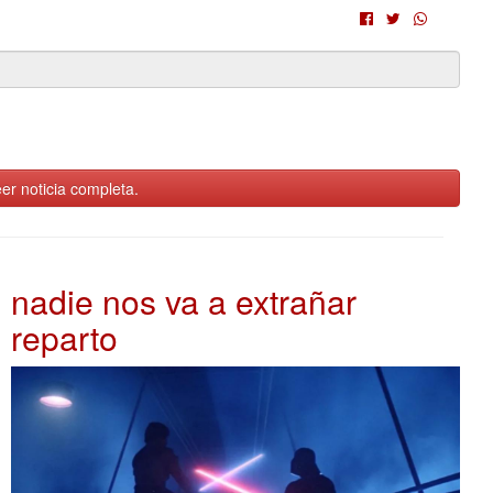
er noticia completa.
nadie nos va a extrañar
reparto