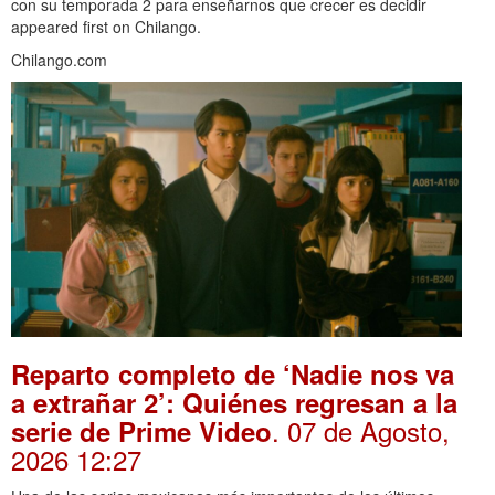
con su temporada 2 para enseñarnos que crecer es decidir
appeared first on Chilango.
Chilango.com
Reparto completo de ‘Nadie nos va
a extrañar 2’: Quiénes regresan a la
. 07 de Agosto,
serie de Prime Video
2026 12:27