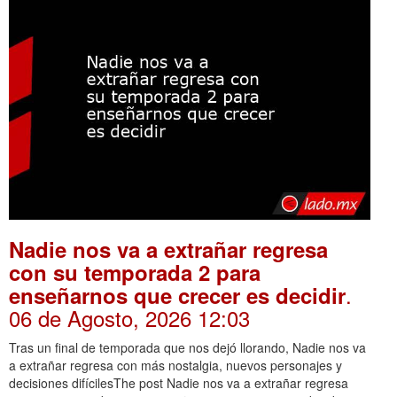
Nadie nos va a extrañar regresa
con su temporada 2 para
.
enseñarnos que crecer es decidir
06 de Agosto, 2026 12:03
Tras un final de temporada que nos dejó llorando, Nadie nos va
a extrañar regresa con más nostalgia, nuevos personajes y
decisiones difícilesThe post Nadie nos va a extrañar regresa