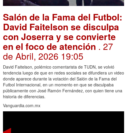
Salón de la Fama del Futbol:
David Faitelson se disculpa
con Joserra y se convierte
en el foco de atención
. 27
de Abril, 2026 19:05
David Faitelson, polémico comentarista de TUDN, se volvió
tendencia luego de que en redes sociales se difundiera un video
donde aparece durante la votación del Salón de la Fama del
Futbol Internacional, en un momento en que se disculpaba
públicamente con José Ramón Fernández, con quien tiene una
historia de diferencias.
Vanguardia.com.mx