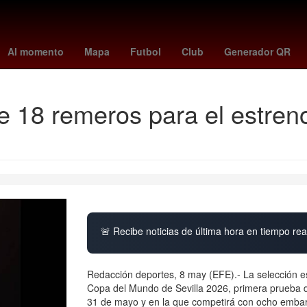
Gobierno
Agresión
Puebla de Zaragoza
rangers - giants
kari
Al momento
Mapa
Futbol
Club
Generador QR
e 18 remeros para el estren
🚨 Recibe noticias de última hora en tiempo real
Redacción deportes, 8 may (EFE).- La selección e
Copa del Mundo de Sevilla 2026, primera prueba de
31 de mayo y en la que competirá con ocho embar