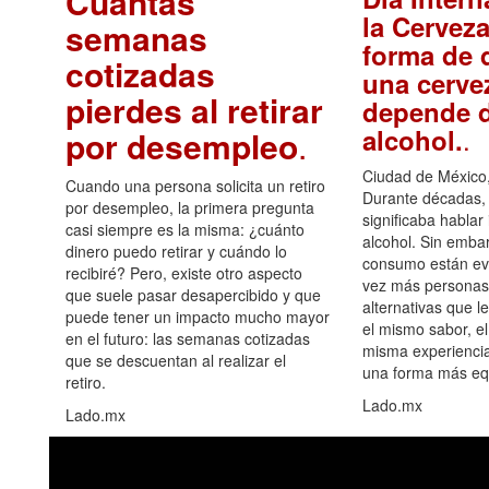
Cuántas
la Cerveza
semanas
forma de d
cotizadas
una cerve
pierdes al retirar
depende d
.
alcohol.
por desempleo
.
Ciudad de México,
Cuando una persona solicita un retiro
Durante décadas, 
por desempleo, la primera pregunta
significaba hablar
casi siempre es la misma: ¿cuánto
alcohol. Sin embar
dinero puedo retirar y cuándo lo
consumo están ev
recibiré? Pero, existe otro aspecto
vez más personas
que suele pasar desapercibido y que
alternativas que l
puede tener un impacto mucho mayor
el mismo sabor, el
en el futuro: las semanas cotizadas
misma experiencia
que se descuentan al realizar el
una forma más equ
retiro.
Lado.mx
Lado.mx