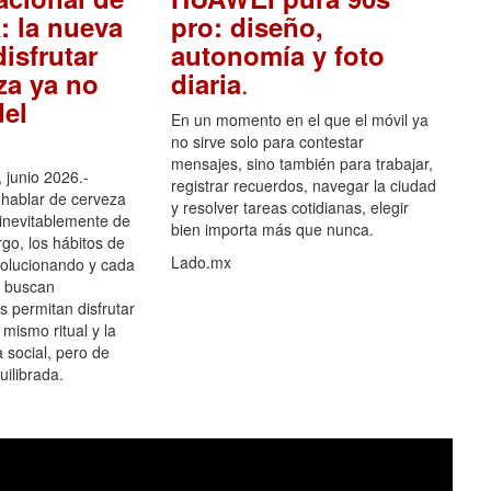
: la nueva
pro: diseño,
isfrutar
autonomía y foto
.
za ya no
diaria
el
En un momento en el que el móvil ya
no sirve solo para contestar
mensajes, sino también para trabajar,
 junio 2026.-
registrar recuerdos, navegar la ciudad
hablar de cerveza
y resolver tareas cotidianas, elegir
 inevitablemente de
bien importa más que nunca.
go, los hábitos de
Lado.mx
olucionando y cada
 buscan
es permitan disfrutar
 mismo ritual y la
 social, pero de
ilibrada.