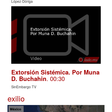
López-Dóriga
Extorsión Sistémica. Por Muna
. 00:30
D. Buchahin
SinEmbargo TV
exilio