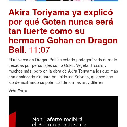
Akira Toriyama ya explicó
por qué Goten nunca será
tan fuerte como su
hermano Gohan en Dragon
Ball
. 11:07
El universo de Dragon Ball ha estado protagonizado durante
décadas por personajes como Goku, Vegeta, Piccolo y
muchos más, pero en la obra de Akira Toriyama los que más
han destacado siempre han sido los Saiyans, quienes han
ido demostrando su potencial de formas muy diferen
Vida Extra