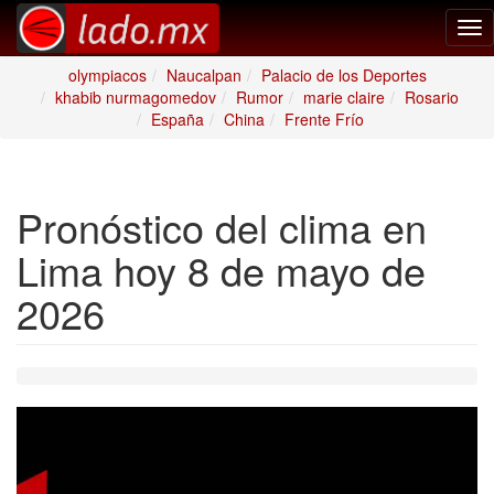
Tog
nav
olympiacos
Naucalpan
Palacio de los Deportes
khabib nurmagomedov
Rumor
marie claire
Rosario
España
China
Frente Frío
Pronóstico del clima en
Lima hoy 8 de mayo de
2026