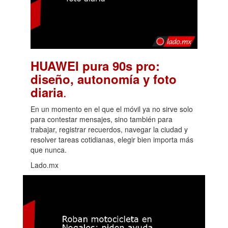
HUAWEI pura 90s pro:
diseño, autonomía y foto
.
diaria
En un momento en el que el móvil ya no sirve solo
para contestar mensajes, sino también para
trabajar, registrar recuerdos, navegar la ciudad y
resolver tareas cotidianas, elegir bien importa más
que nunca.
Lado.mx