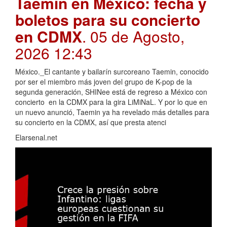
Taemin en México: fecha y
boletos para su concierto
en CDMX
. 05 de Agosto,
2026 12:43
México._El cantante y bailarín surcoreano Taemin, conocido
por ser el miembro más joven del grupo de K-pop de la
segunda generación, SHINee está de regreso a México con
concierto en la CDMX para la gira LiMiNaL. Y por lo que en
un nuevo anunció, Taemin ya ha revelado más detalles para
su concierto en la CDMX, así que presta atenci
Elarsenal.net