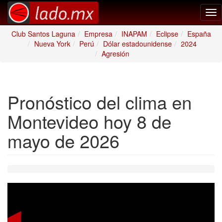
Tog
nav
Club Santos Laguna
Empresa
INAPAM
Eclipse
España
Nueva York
Perú
Dólar estadounidense
2024
Agresión
Pronóstico del clima en
Montevideo hoy 8 de
mayo de 2026