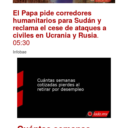
El Papa pide corredores
humanitarios para Sudán y
reclama el cese de ataques a
.
civiles en Ucrania y Rusia
05:30
Infobae