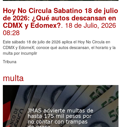
Hoy No Circula Sabatino 18 de julio
de 2026: ¿Qué autos descansan en
. 18 de Julio, 2026
CDMX y Edomex?
08:28
Este sábado 18 de julio de 2026 aplica el Hoy No Circula en
CDMX y EdomeX; conoce qué autos descansan, el horario y la
multa por incumplir
Tribuna
multa