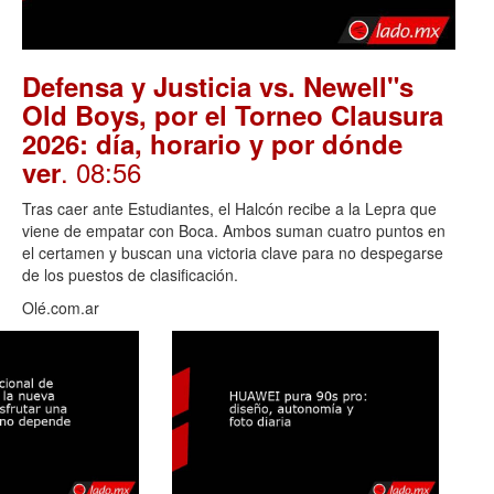
Defensa y Justicia vs. Newell"s
Old Boys, por el Torneo Clausura
2026: día, horario y por dónde
. 08:56
ver
Tras caer ante Estudiantes, el Halcón recibe a la Lepra que
viene de empatar con Boca. Ambos suman cuatro puntos en
el certamen y buscan una victoria clave para no despegarse
de los puestos de clasificación.
Olé.com.ar