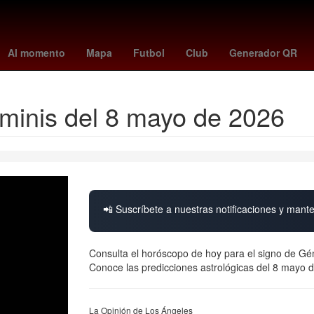
 madrid
Cristiano Ronaldo
The Addams Family
26 de marzo
A
Al momento
Mapa
Futbol
Club
Generador QR
minis del 8 mayo de 2026
📲 Suscríbete a nuestras notificaciones y mante
Consulta el horóscopo de hoy para el signo de Gé
Conoce las predicciones astrológicas del 8 mayo de
La Opinión de Los Ángeles