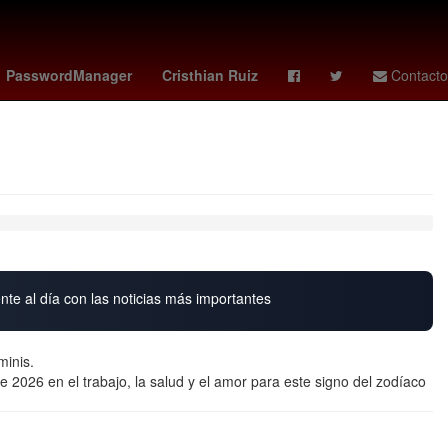
gresión
Empresa
Puebla de Zaragoza
PasswordManager
Cristhian Ruiz
Contacto
nte al día con las noticias más importantes
minis.
 2026 en el trabajo, la salud y el amor para este signo del zodíaco