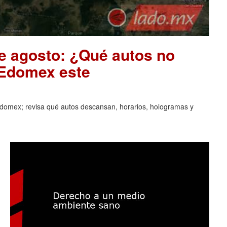
de agosto: ¿Qué autos no
 Edomex este
domex; revisa qué autos descansan, horarios, hologramas y