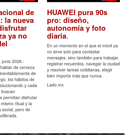
acional de
HUAWEI pura 90s
: la nueva
pro: diseño,
isfrutar
autonomía y foto
.
za ya no
diaria
el
En un momento en el que el móvil ya
no sirve solo para contestar
mensajes, sino también para trabajar,
 junio 2026.-
registrar recuerdos, navegar la ciudad
hablar de cerveza
y resolver tareas cotidianas, elegir
 inevitablemente de
bien importa más que nunca.
go, los hábitos de
Lado.mx
olucionando y cada
 buscan
es permitan disfrutar
 mismo ritual y la
 social, pero de
ilibrada.