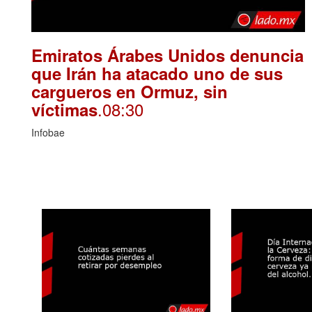
Emiratos Árabes Unidos denuncia
que Irán ha atacado uno de sus
cargueros en Ormuz, sin
.08:30
víctimas
Infobae