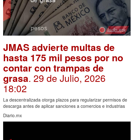
JMAS advierte multas de
hasta 175 mil pesos por no
contar con trampas de
grasa
. 29 de Julio, 2026
18:02
La descentralizada otorga plazos para regularizar permisos de
descarga antes de aplicar sanciones a comercios e industrias
Diario.mx