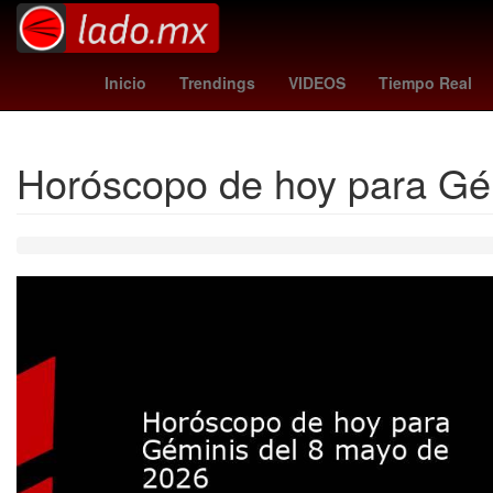
mexico news
Ubisoft
Gobierno
real
Inicio
Trendings
VIDEOS
Tiempo Real
Horóscopo de hoy para Gé