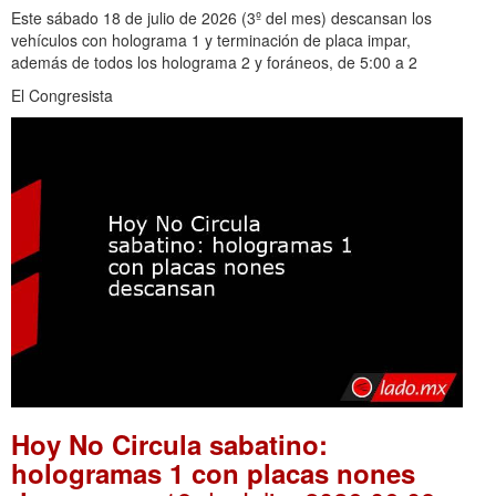
Este sábado 18 de julio de 2026 (3º del mes) descansan los
vehículos con holograma 1 y terminación de placa impar,
además de todos los holograma 2 y foráneos, de 5:00 a 2
El Congresista
Hoy No Circula sabatino:
hologramas 1 con placas nones