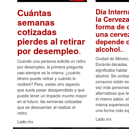
Cuántas
Día Intern
la Cerveza
semanas
forma de d
cotizadas
una cerve
pierdes al retirar
depende d
.
alcohol.
por desempleo
.
Ciudad de México,
Cuando una persona solicita un retiro
Durante décadas, 
por desempleo, la primera pregunta
significaba hablar
casi siempre es la misma: ¿cuánto
alcohol. Sin embar
dinero puedo retirar y cuándo lo
consumo están ev
recibiré? Pero, existe otro aspecto
vez más personas
que suele pasar desapercibido y que
alternativas que l
puede tener un impacto mucho mayor
el mismo sabor, el
en el futuro: las semanas cotizadas
misma experiencia
que se descuentan al realizar el
una forma más equ
retiro.
Lado.mx
Lado.mx