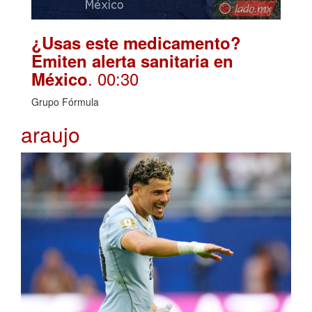
¿Usas este medicamento?
Emiten alerta sanitaria en
. 00:30
México
Grupo Fórmula
araujo