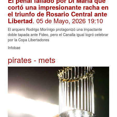
El penal fallado por Di María que
cortó una impresionante racha en
el triunfo de Rosario Central ante
. 05 de Mayo, 2026 19:10
Libertad
El arquero Rodrigo Morínigo protagonizó una impactante
doble tapada ante Fideo, pero el Canalla igual logró celebrar
por la Copa Libertadores
Infobae
pirates - mets