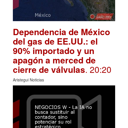
Dependencia de México
del gas de EE.UU.: el
90% importado y un
apagón a merced de
cierre de válvulas
. 20:20
Aristegui Noticias