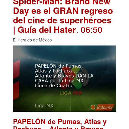
Spider-Man: Brand New
Day es el GRAN regreso
del cine de superhéroes
| Guía del Hater
. 06:50
El Heraldo de México
PAPELÓN de Pumas, Atlas y
Pachuca... Atlante y Bravos