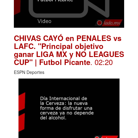
CHIVAS CAYÓ en PENALES vs
LAFC. "Principal objetivo
ganar LIGA MX y NO LEAGUES
. 02:20
CUP" | Futbol Picante
ESPN Deportes