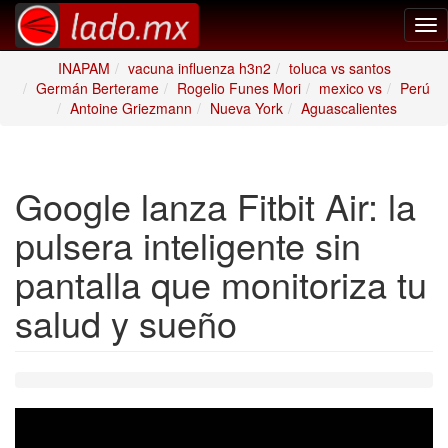
Tog
nav
INAPAM
vacuna influenza h3n2
toluca vs santos
Germán Berterame
Rogelio Funes Mori
mexico vs
Perú
Antoine Griezmann
Nueva York
Aguascalientes
Google lanza Fitbit Air: la
pulsera inteligente sin
pantalla que monitoriza tu
salud y sueño