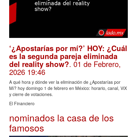
‘¿Apostarías por mí?’ HOY: ¿Cuál
es la segunda pareja eliminada
. 01 de Febrero,
del reality show?
2026 19:46
A qué hora y dónde ver la eliminación de ¿Apostarías por
Mí? hoy domingo 1 de febrero en México: horario, canal, ViX
y cierre de votaciones.
El Financiero
nominados la casa de los
famosos