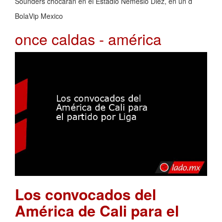
Sounders chocarán en el Estadio Nemesio Diez, en un d
BolaVip Mexico
once caldas - américa
Los convocados del
América de Cali para el