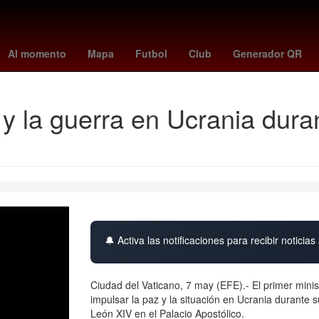
ovaquia
Venezolanos
turquía - españa
26 de marzo
alemania -
Al momento
Mapa
Futbol
Club
Generador QR
 la guerra en Ucrania durant
🔔 Activa las notificaciones para recibir noticias 
Ciudad del Vaticano, 7 may (EFE).- El primer mini
impulsar la paz y la situación en Ucrania durante s
León XIV en el Palacio Apostólico.