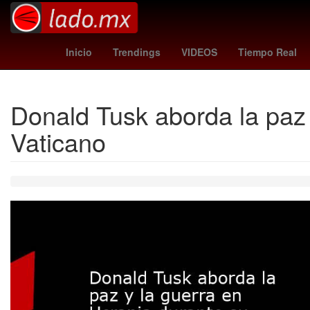
polonia - finlandia
bélgica - kazajistán
luxemburgo - esl
Inicio
Trendings
VIDEOS
Tiempo Real
Donald Tusk aborda la paz y
Vaticano