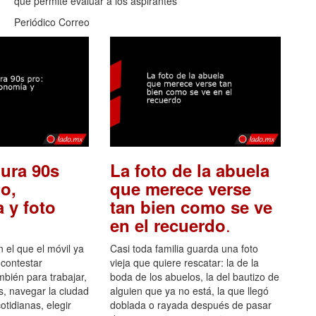
que permite evaluar a los aspirantes
Periódico Correo
ura 90s
La foto de la abuela
o,
que merece verse
 y foto
tan bien como se ve
.
en el recuerdo
el que el móvil ya
Casi toda familia guarda una foto
 contestar
vieja que quiere rescatar: la de la
mbién para trabajar,
boda de los abuelos, la del bautizo de
s, navegar la ciudad
alguien que ya no está, la que llegó
otidianas, elegir
doblada o rayada después de pasar