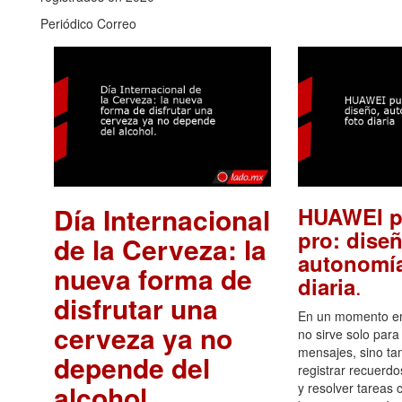
Periódico Correo
Día Internacional
HUAWEI p
pro: diseñ
de la Cerveza: la
autonomía
nueva forma de
.
diaria
disfrutar una
En un momento en 
cerveza ya no
no sirve solo para
mensajes, sino ta
depende del
registrar recuerdo
alcohol.
.
y resolver tareas c