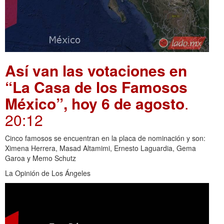
Así van las votaciones en
“La Casa de los Famosos
México”, hoy 6 de agosto
.
20:12
Cinco famosos se encuentran en la placa de nominación y son:
Ximena Herrera, Masad Altamimi, Ernesto Laguardia, Gema
Garoa y Memo Schutz
La Opinión de Los Ángeles