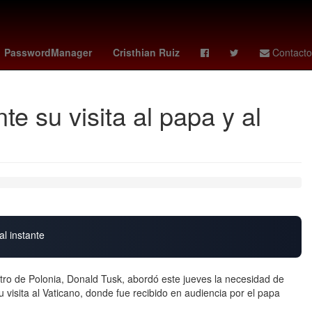
 irlanda del norte
seahawks vs 49ers
Denuncia
China
PasswordManager
Cristhian Ruiz
Contacto
e su visita al papa y al
al instante
stro de Polonia, Donald Tusk, abordó este jueves la necesidad de
u visita al Vaticano, donde fue recibido en audiencia por el papa