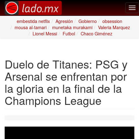
Tog
nav
embestida netflix
Agresión
Gobierno
obsession
mousa al-tamari
munetaka murakami
Valeria Marquez
Lionel Messi
Futbol
Chaco Giménez
Duelo de Titanes: PSG y
Arsenal se enfrentan por
la gloria en la final de la
Champions League