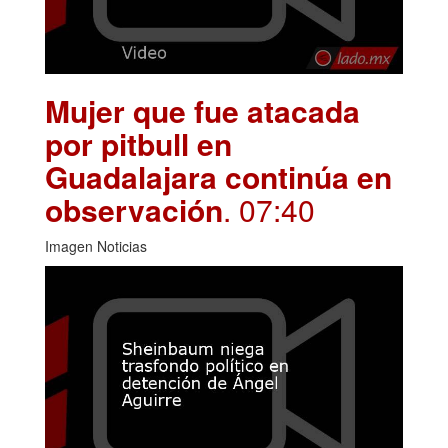
Mujer que fue atacada
por pitbull en
Guadalajara continúa en
observación
. 07:40
Imagen Noticias