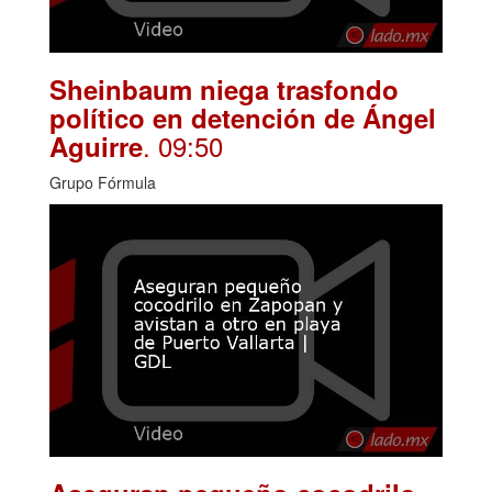
Sheinbaum niega trasfondo
político en detención de Ángel
. 09:50
Aguirre
Grupo Fórmula