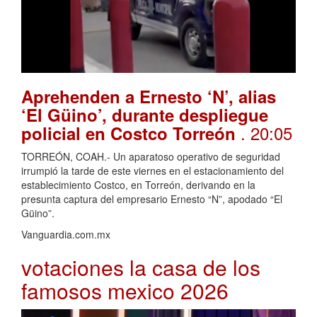
Aprehenden a Ernesto ‘N’, alias
‘El Güino’, durante despliegue
. 20:05
policial en Costco Torreón
TORREÓN, COAH.- Un aparatoso operativo de seguridad
irrumpió la tarde de este viernes en el estacionamiento del
establecimiento Costco, en Torreón, derivando en la
presunta captura del empresario Ernesto “N”, apodado “El
Güino”.
Vanguardia.com.mx
votaciones la casa de los
famosos mexico 2026