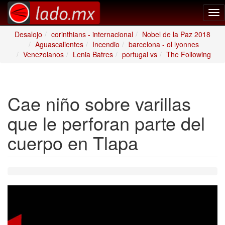
Tog
nav
Desalojo
corinthians - internacional
Nobel de la Paz 2018
Aguascalientes
Incendio
barcelona - ol lyonnes
Venezolanos
Lenia Batres
portugal vs
The Following
Cae niño sobre varillas
que le perforan parte del
cuerpo en Tlapa