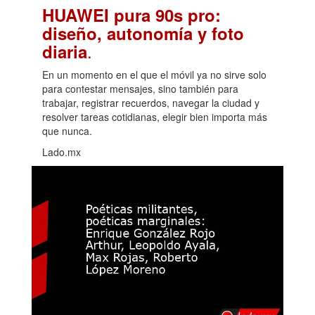
HUAWEI pura 90s pro:
diseño, autonomía y foto
.
diaria
En un momento en el que el móvil ya no sirve solo
para contestar mensajes, sino también para
trabajar, registrar recuerdos, navegar la ciudad y
resolver tareas cotidianas, elegir bien importa más
que nunca.
Lado.mx