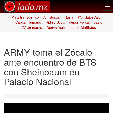
Tog
nav
Maíz transgénico
Amistosos
Rusia
#OndaDeCalor
Capital Humano
Ridley Scott
deportivo cali - pasto
27 de marzo
Nueva York
Lothar Matthäus
ARMY toma el Zócalo
ante encuentro de BTS
con Sheinbaum en
Palacio Nacional