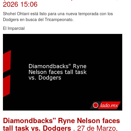
2026 15:06
Shohei Ohtani está listo para una nueva temporada con los
Dodgers en busca del Tricampeonato.
El Imparcial
Diamondbacks" Ryne Nelson faces
. 27 de Marzo,
tall task vs. Dodgers