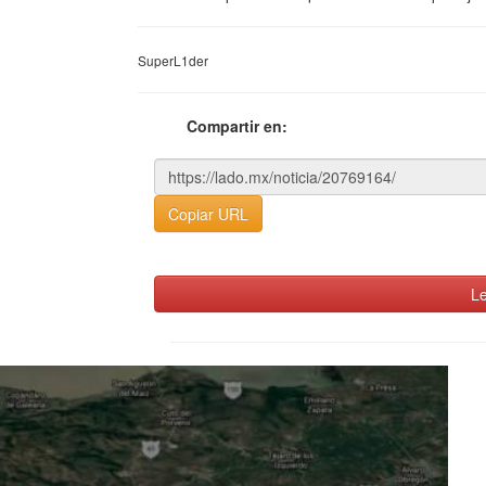
SuperL1der
Compartir en:
Copiar URL
Le