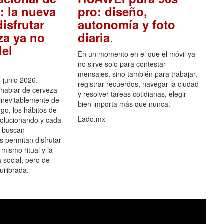
: la nueva
pro: diseño,
isfrutar
autonomía y foto
.
za ya no
diaria
el
En un momento en el que el móvil ya
no sirve solo para contestar
mensajes, sino también para trabajar,
 junio 2026.-
registrar recuerdos, navegar la ciudad
hablar de cerveza
y resolver tareas cotidianas, elegir
 inevitablemente de
bien importa más que nunca.
go, los hábitos de
Lado.mx
olucionando y cada
 buscan
es permitan disfrutar
 mismo ritual y la
 social, pero de
ilibrada.