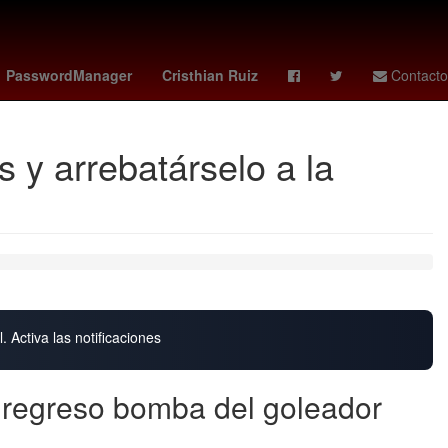
zolanos
Lenia Batres
portugal vs
The Following
PasswordManager
Cristhian Ruiz
Contacto
 y arrebatárselo a la
. Activa las notificaciones
 regreso bomba del goleador