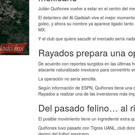
Julián Quiñones vuelve a estar en el centro del m
El delantero del Al-Qadsiah vive el mejor moment
goleo, y ahora su nombre ya aparece ligado tanto
MX.
Y el club que quiere sacudir el mercado sería na
Rayados prepara una op
De acuerdo con reportes surgidos en las últimas ho
atacante naturalizado mexicano para convertirlo e
La operación no sería sencilla.
Según información de ESPN, Quiñones tiene una clá
Rayados a realizar una de las inversiones más impo
Del pasado felino… al r
El posible movimiento tiene un ingrediente extra qu
Quiñones tuvo pasado con Tigres UANL, club donde
dentro del futbol mexicano.