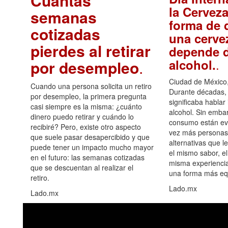
Cuántas
la Cerveza
semanas
forma de d
cotizadas
una cerve
pierdes al retirar
depende d
.
alcohol.
por desempleo
.
Ciudad de México,
Cuando una persona solicita un retiro
Durante décadas, 
por desempleo, la primera pregunta
significaba hablar
casi siempre es la misma: ¿cuánto
alcohol. Sin embar
dinero puedo retirar y cuándo lo
consumo están ev
recibiré? Pero, existe otro aspecto
vez más personas
que suele pasar desapercibido y que
alternativas que l
puede tener un impacto mucho mayor
el mismo sabor, el
en el futuro: las semanas cotizadas
misma experiencia
que se descuentan al realizar el
una forma más equ
retiro.
Lado.mx
Lado.mx