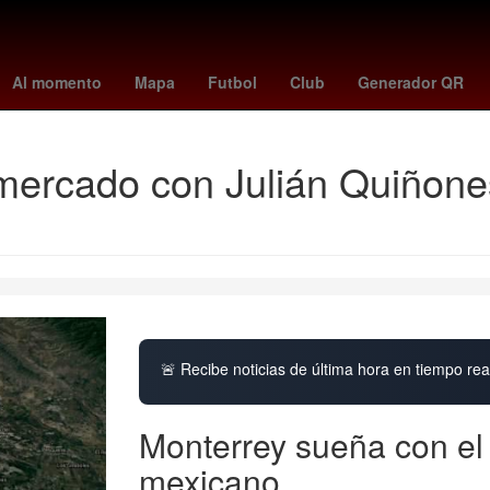
Paz 2018
Aguascalientes
Incendio
barcelona - ol lyonnes
Vene
Al momento
Mapa
Futbol
Club
Generador QR
ercado con Julián Quiñones
🚨 Recibe noticias de última hora en tiempo real
Monterrey sueña con el
mexicano