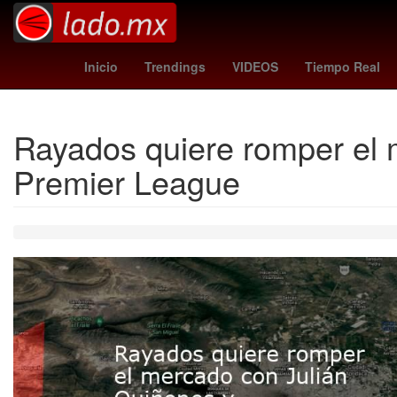
Desalojo
corinthians - internacional
Nobel de la 
Inicio
Trendings
VIDEOS
Tiempo Real
Rayados quiere romper el m
Premier League