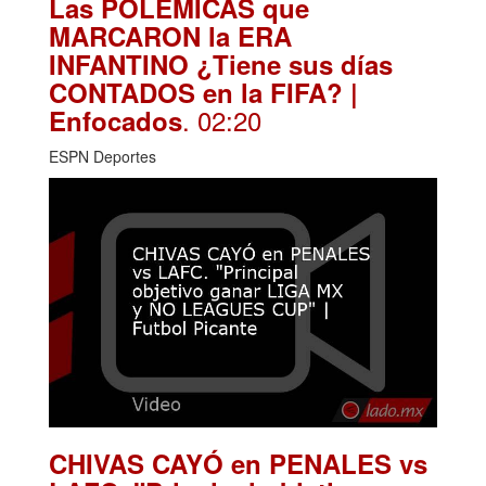
Las POLÉMICAS que
MARCARON la ERA
INFANTINO ¿Tiene sus días
CONTADOS en la FIFA? |
. 02:20
Enfocados
ESPN Deportes
CHIVAS CAYÓ en PENALES vs