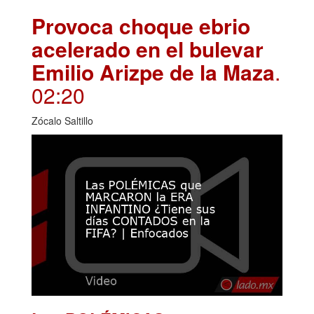
Provoca choque ebrio
acelerado en el bulevar
Emilio Arizpe de la Maza
.
02:20
Zócalo Saltillo