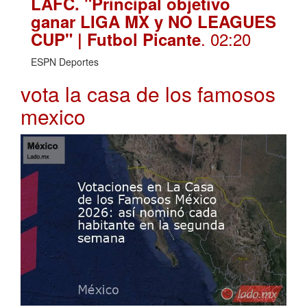
LAFC. "Principal objetivo
ganar LIGA MX y NO LEAGUES
. 02:20
CUP" | Futbol Picante
ESPN Deportes
vota la casa de los famosos
mexico