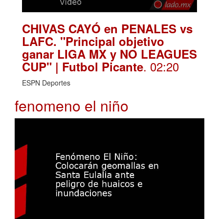
CHIVAS CAYÓ en PENALES vs
LAFC. "Principal objetivo
ganar LIGA MX y NO LEAGUES
. 02:20
CUP" | Futbol Picante
ESPN Deportes
fenomeno el niño