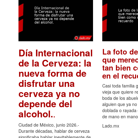
Día Internacional
La foto de
que merec
de la Cerveza: la
tan bien 
nueva forma de
en el rec
disfrutar una
Casi toda familia 
cerveza ya no
vieja que quiere re
boda de los abuelo
depende del
alguien que ya no 
alcohol.
.
doblada o rayada
de mano en mano 
Ciudad de México, junio 2026.-
Lado.mx
Durante décadas, hablar de cerveza
significaba hablar inevitablemente de