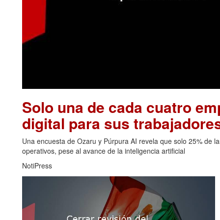
Solo una de cada cuatro emp
digital para sus trabajadore
Una encuesta de Ozaru y Púrpura AI revela que solo 25% de las
operativos, pese al avance de la inteligencia artificial
NotiPress