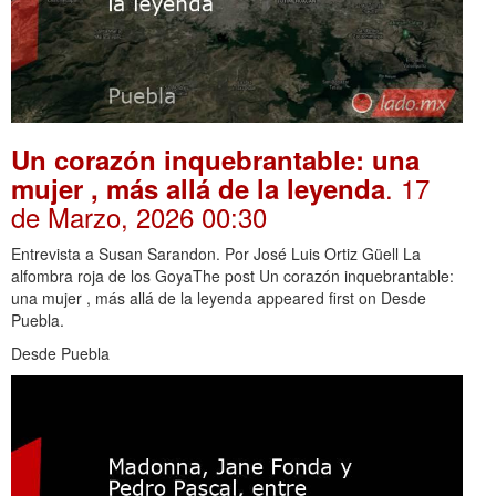
Un corazón inquebrantable: una
. 17
mujer , más allá de la leyenda
de Marzo, 2026 00:30
Entrevista a Susan Sarandon. Por José Luis Ortiz Güell La
alfombra roja de los GoyaThe post Un corazón inquebrantable:
una mujer , más allá de la leyenda appeared first on Desde
Puebla.
Desde Puebla