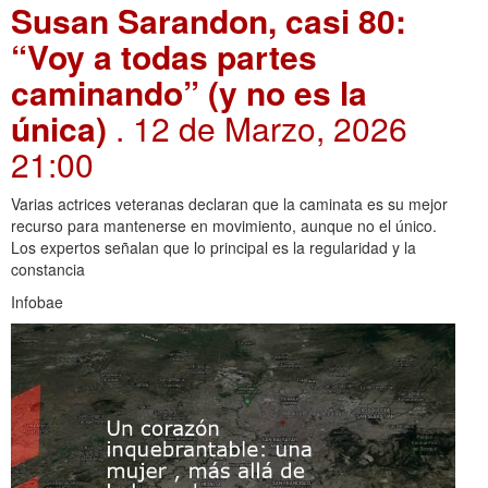
Susan Sarandon, casi 80:
“Voy a todas partes
caminando” (y no es la
única)
. 12 de Marzo, 2026
21:00
Varias actrices veteranas declaran que la caminata es su mejor
recurso para mantenerse en movimiento, aunque no el único.
Los expertos señalan que lo principal es la regularidad y la
constancia
Infobae