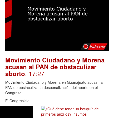
Movimiento Ciudadano y Morena
acusan al PAN de obstaculizar
. 17:27
aborto
Movimiento Ciudadano y Morena en Guanajuato acusan al
PAN de obstaculizar la despenalización del aborto en el
Congreso.
El Congresista