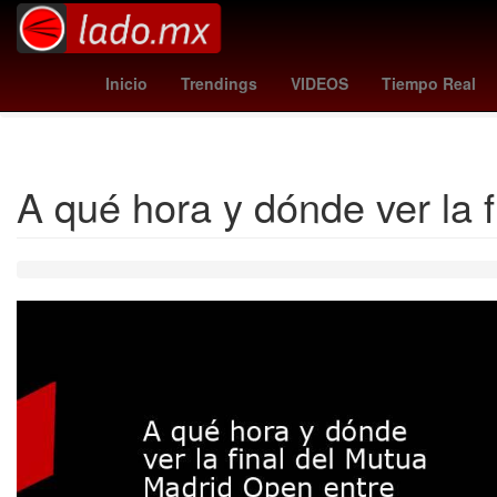
Inter Miami CF
tabla de goleo mundial 2026
quien g
Inicio
Trendings
VIDEOS
Tiempo Real
A qué hora y dónde ver la 