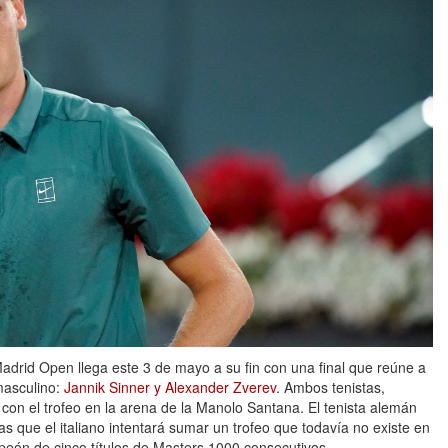
Madrid Open llega este 3 de mayo a su fin con una final que reúne a
 masculino:
Jannik Sinner y Alexander Zverev
. Ambos tenistas,
con el trofeo en la arena de la Manolo Santana. El tenista alemán
ras que el italiano intentará sumar un trofeo que todavía no existe en
mpeón de cinco títulos de Masters 1000 consecutivos.