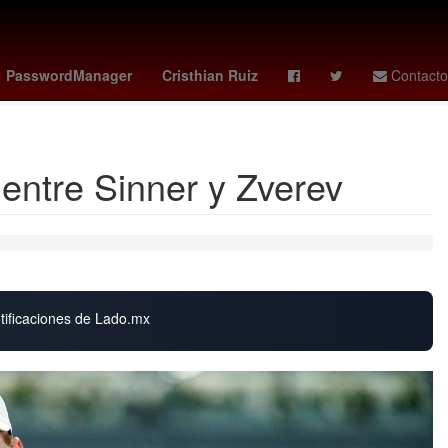
o Funes Mori
santos vs ucv
Matt Damon
mexico vs
PasswordManager
Cristhian Ruiz
Contacto
 entre Sinner y Zverev
otificaciones de Lado.mx