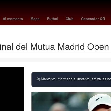
ano el mundial 2026
toluca vs santos
Germán Berterame
Rogeli
Al momento
Mapa
Futbol
Club
Generador QR
meghan duquesa de sussex
final del Mutua Madrid Open
🚀 Mantente informado al instante, activa las n