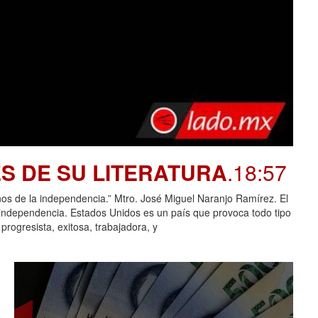
S DE SU LITERATURA
.18:57
e la independencia.” Mtro. José Miguel Naranjo Ramírez. El
 independencia. Estados Unidos es un país que provoca todo tipo
rogresista, exitosa, trabajadora, y