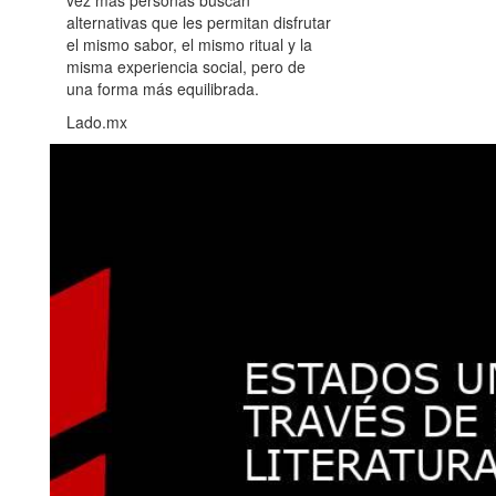
alternativas que les permitan disfrutar
el mismo sabor, el mismo ritual y la
misma experiencia social, pero de
una forma más equilibrada.
Lado.mx