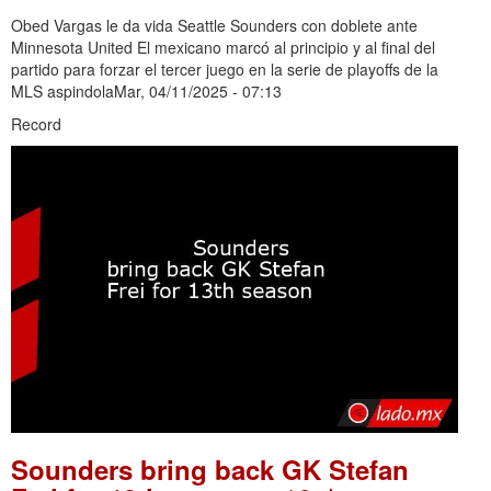
Obed Vargas le da vida Seattle Sounders con doblete ante
Minnesota United El mexicano marcó al principio y al final del
partido para forzar el tercer juego en la serie de playoffs de la
MLS aspindolaMar, 04/11/2025 - 07:13
Record
Sounders bring back GK Stefan