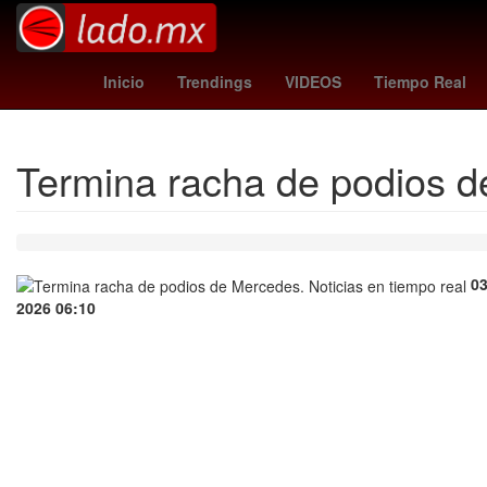
China
Calzada Zavalet
Inicio
Trendings
VIDEOS
Tiempo Real
Termina racha de podios 
03
2026 06:10