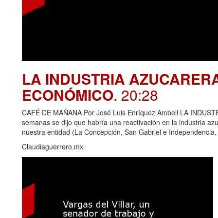
LA INDUSTRIA AZUCARER
ECONÓMICO
. 20:28
CAFÉ DE MAÑANA Por José Luis Enríquez Ambell LA IND
semanas se dijo que habría una reactivación en la industria azu
nuestra entidad (La Concepción, San Gabriel e Independencia,
Claudiaguerrero.mx