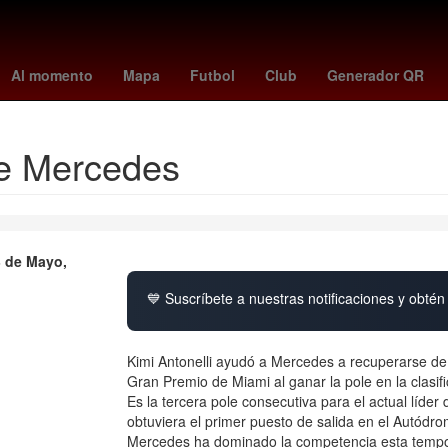
a
vincular linea
Aguascalientes
Senador
Perú
Pago
Brasil
Al momento
Mapa
Futbol
Club
Generador QR
de Mercedes
 de Mayo,
💙 Suscríbete a nuestras notificaciones y obtén 
Kimi Antonelli ayudó a Mercedes a recuperarse de 
Gran Premio de Miami al ganar la pole en la clasi
Es la tercera pole consecutiva para el actual líd
obtuviera el primer puesto de salida en el Autódro
Mercedes ha dominado la competencia esta tempor