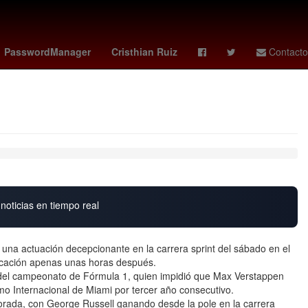
Argentina
Scotiabank
PasswordManager
Cristhian Ruiz
Contacto
noticias en tiempo real
una actuación decepcionante en la carrera sprint del sábado en el
ficación apenas unas horas después.
er del campeonato de Fórmula 1, quien impidió que Max Verstappen
mo Internacional de Miami por tercer año consecutivo.
ada, con George Russell ganando desde la pole en la carrera