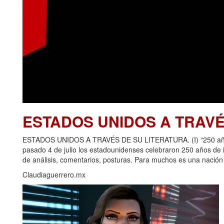
ESTADOS UNIDOS A TRAVÉ
ESTADOS UNIDOS A TRAVÉS DE SU LITERATURA. (I) “250 años d
pasado 4 de julio los estadounidenses celebraron 250 años de
de análisis, comentarios, posturas. Para muchos es una nación p
Claudiaguerrero.mx