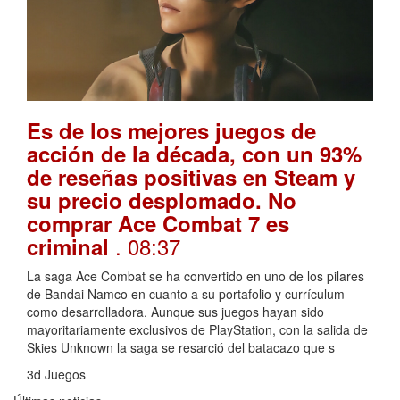
Es de los mejores juegos de
acción de la década, con un 93%
de reseñas positivas en Steam y
su precio desplomado. No
comprar Ace Combat 7 es
. 08:37
criminal
La saga Ace Combat se ha convertido en uno de los pilares
de Bandai Namco en cuanto a su portafolio y currículum
como desarrolladora. Aunque sus juegos hayan sido
mayoritariamente exclusivos de PlayStation, con la salida de
Skies Unknown la saga se resarció del batacazo que s
3d Juegos