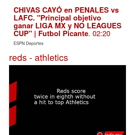
CHIVAS CAYÓ en PENALES vs
LAFC. "Principal objetivo
ganar LIGA MX y NO LEAGUES
. 02:20
CUP" | Futbol Picante
ESPN Deportes
reds - athletics