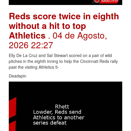
Reds score twice in eighth
without a hit to top
Athletics
. 04 de Agosto,
2026 22:27
Elly De La Cruz and Sal Stewart scored on a pair of wild
pitches in the eighth inning to help the Cincinnati Reds rally
past the visiting Athletics 5-
Deadspin