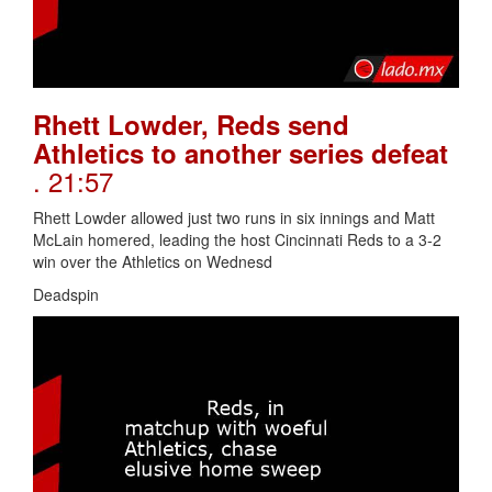
Rhett Lowder, Reds send
Athletics to another series defeat
. 21:57
Rhett Lowder allowed just two runs in six innings and Matt
McLain homered, leading the host Cincinnati Reds to a 3-2
win over the Athletics on Wednesd
Deadspin