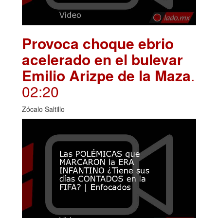
Provoca choque ebrio
acelerado en el bulevar
Emilio Arizpe de la Maza
.
02:20
Zócalo Saltillo