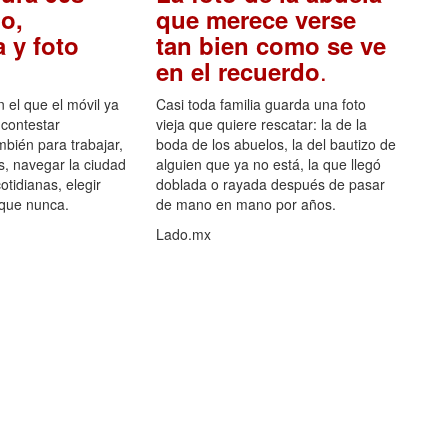
o,
que merece verse
 y foto
tan bien como se ve
.
en el recuerdo
el que el móvil ya
Casi toda familia guarda una foto
 contestar
vieja que quiere rescatar: la de la
mbién para trabajar,
boda de los abuelos, la del bautizo de
s, navegar la ciudad
alguien que ya no está, la que llegó
otidianas, elegir
doblada o rayada después de pasar
 que nunca.
de mano en mano por años.
Lado.mx