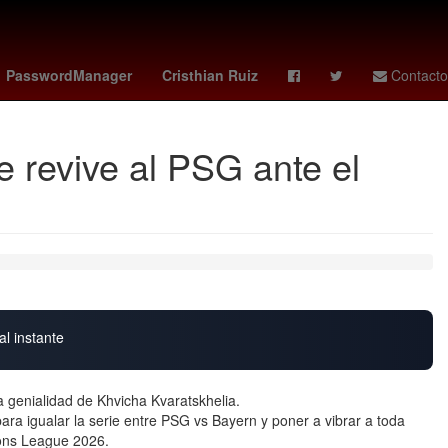
s
Henipavirus
Mario Arturo Moreno Ivanova
Nueva Italia
PasswordManager
Cristhian Ruiz
Contacto
e revive al PSG ante el
al instante
na genialidad de Khvicha Kvaratskhelia.
ara igualar la serie entre PSG vs Bayern y poner a vibrar a toda
ions League 2026.