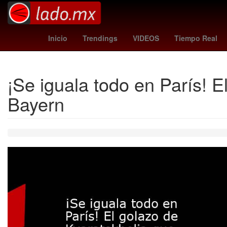
Modest Mouse
Assa Abloy
Auditorio Metropolitano Puebla
Inicio
Trendings
VIDEOS
Tiempo Real
¡Se iguala todo en París! E
Bayern