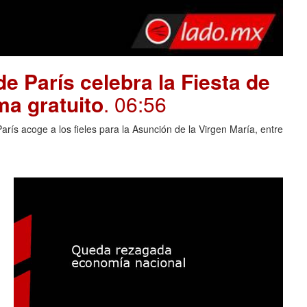
e París celebra la Fiesta de
ma gratuito
. 06:56
rís acoge a los fieles para la Asunción de la Virgen María, entre