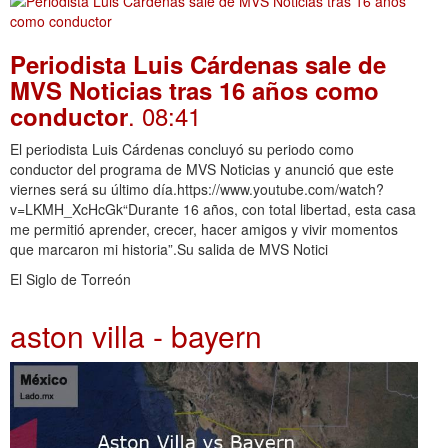
Periodista Luis Cárdenas sale de
MVS Noticias tras 16 años como
. 08:41
conductor
El periodista Luis Cárdenas concluyó su periodo como
conductor del programa de MVS Noticias y anunció que este
viernes será su último día.https://www.youtube.com/watch?
v=LKMH_XcHcGk“Durante 16 años, con total libertad, esta casa
me permitió aprender, crecer, hacer amigos y vivir momentos
que marcaron mi historia”.Su salida de MVS Notici
El Siglo de Torreón
aston villa - bayern