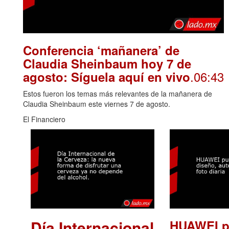
Conferencia ‘mañanera’ de
Claudia Sheinbaum hoy 7 de
.06:43
agosto: Síguela aquí en vivo
Estos fueron los temas más relevantes de la mañanera de
Claudia Sheinbaum este viernes 7 de agosto.
El Financiero
Día Internacional
HUAWEI p