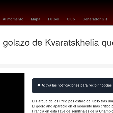
México Suena
Villa Madero
Zapotlán de Juárez
Hernán Corté
Al momento
Mapa
Futbol
Club
Generador QR
l golazo de Kvaratskhelia qu
🔔 Activa las notificaciones para recibir noticias 
El Parque de los Príncipes estalló de júbilo tras u
El georgiano apareció en el momento más crítico p
Francia en esta llave de semifinales de la Champ