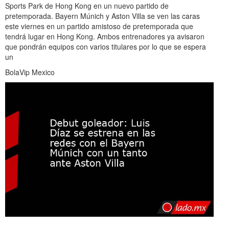
Sports Park de Hong Kong en un nuevo partido de
pretemporada. Bayern Múnich y Aston Villa se ven las caras
este viernes en un partido amistoso de pretemporada que
tendrá lugar en Hong Kong. Ambos entrenadores ya avisaron
que pondrán equipos con varios titulares por lo que se espera
un
BolaVip Mexico