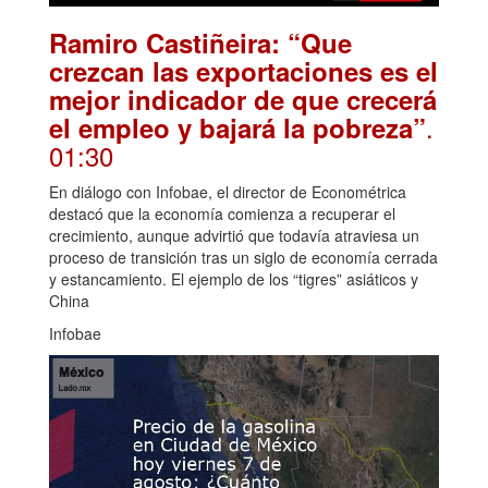
Ramiro Castiñeira: “Que
crezcan las exportaciones es el
mejor indicador de que crecerá
.
el empleo y bajará la pobreza”
01:30
En diálogo con Infobae, el director de Econométrica
destacó que la economía comienza a recuperar el
crecimiento, aunque advirtió que todavía atraviesa un
proceso de transición tras un siglo de economía cerrada
y estancamiento. El ejemplo de los “tigres” asiáticos y
China
Infobae