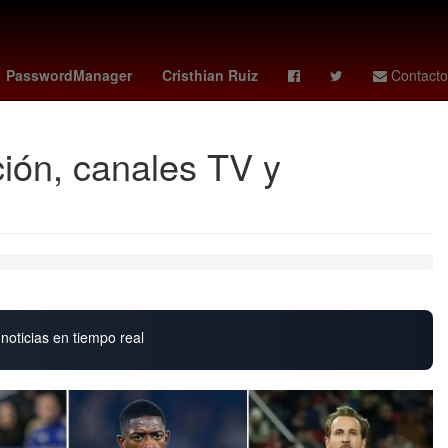
Star Wars
Cartagena de Indias
Venezolanos
América
PasswordManager
Cristhian Ruiz
Contacto
ción, canales TV y
noticias en tiempo real