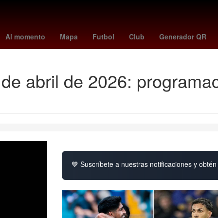
- braves
Juegos Centroamericanos y del Caribe
Detroit Pistons
Al momento
Mapa
Futbol
Club
Generador QR
 de abril de 2026: programa
💙 Suscríbete a nuestras notificaciones y obtén 