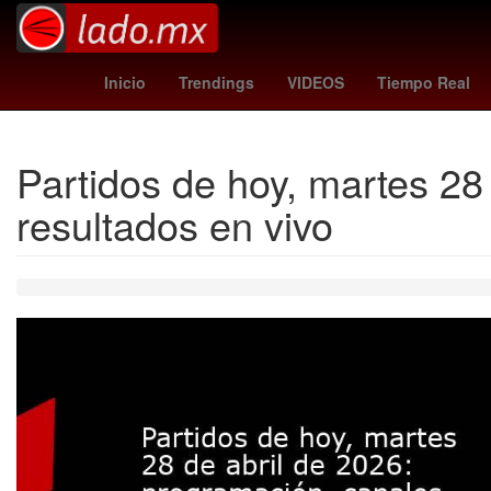
Jorge Messi
sparta vs groningen
Ramadán
yankees 
Inicio
Trendings
VIDEOS
Tiempo Real
Partidos de hoy, martes 28
resultados en vivo