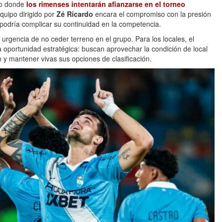
io donde
los rimenses intentarán afianzarse en el torneo
equipo dirigido por
Zé Ricardo
encara el compromiso con la presión
podría complicar su continuidad en la competencia.
 urgencia de no ceder terreno en el grupo. Para los locales, el
a oportunidad estratégica: buscan aprovechar la condición de local
 y mantener vivas sus opciones de clasificación.