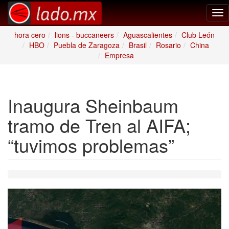
Tog
nav
hora cero
lions - buccaneers
Aguascalientes
Club León
HBO
Puebla de Zaragoza
Brasil
Rosario
China
Empresa
Inaugura Sheinbaum
tramo de Tren al AIFA;
“tuvimos problemas”