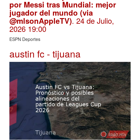
por Messi tras Mundial: mejor
jugador del mundo (via
. 24 de Julio,
@mlsonAppleTV)
2026 19:00
ESPN Deportes
austin fc - tijuana