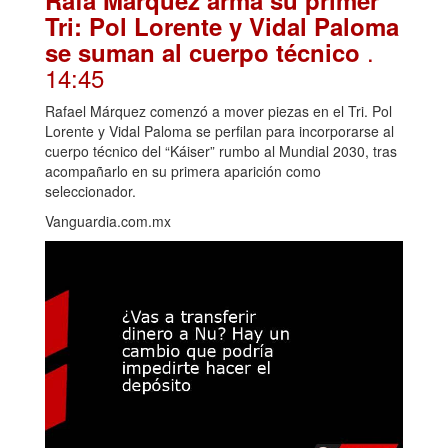
Rafa Márquez arma su primer
Tri: Pol Lorente y Vidal Paloma
.
se suman al cuerpo técnico
14:45
Rafael Márquez comenzó a mover piezas en el Tri. Pol
Lorente y Vidal Paloma se perfilan para incorporarse al
cuerpo técnico del “Káiser” rumbo al Mundial 2030, tras
acompañarlo en su primera aparición como
seleccionador.
Vanguardia.com.mx