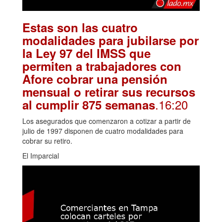
Estas son las cuatro
modalidades para jubilarse por
la Ley 97 del IMSS que
permiten a trabajadores con
Afore cobrar una pensión
mensual o retirar sus recursos
.16:20
al cumplir 875 semanas
Los asegurados que comenzaron a cotizar a partir de
julio de 1997 disponen de cuatro modalidades para
cobrar su retiro.
El Imparcial