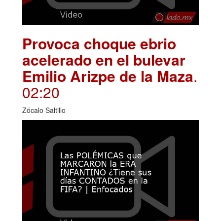
Provoca choque ebrio
acelerado en el bulevar
Emilio Arizpe de la Maza
.
02:20
Zócalo Saltillo