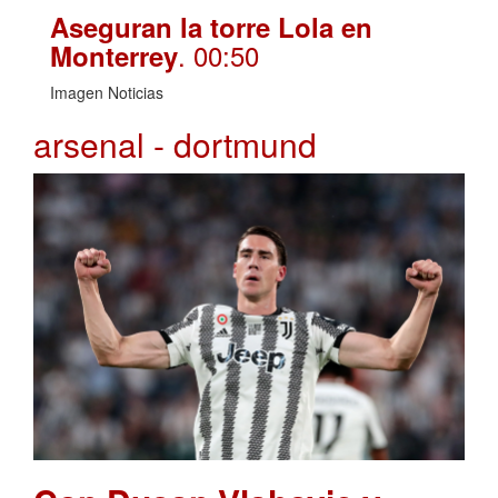
Aseguran la torre Lola en
. 00:50
Monterrey
Imagen Noticias
arsenal - dortmund