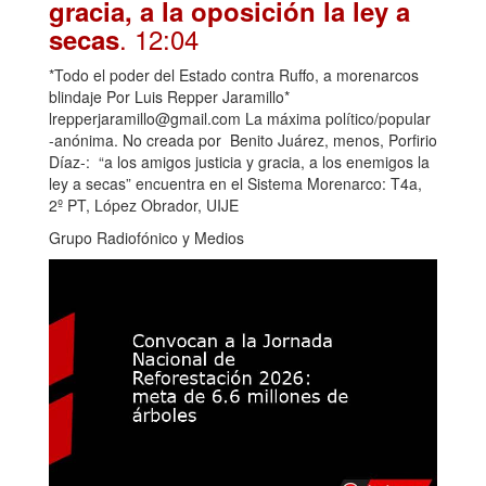
gracia, a la oposición la ley a
. 12:04
secas
*Todo el poder del Estado contra Ruffo, a morenarcos
blindaje Por Luis Repper Jaramillo*
lrepperjaramillo@gmail.com La máxima político/popular
-anónima. No creada por Benito Juárez, menos, Porfirio
Díaz-: “a los amigos justicia y gracia, a los enemigos la
ley a secas” encuentra en el Sistema Morenarco: T4a,
2º PT, López Obrador, UIJE
Grupo Radiofónico y Medios