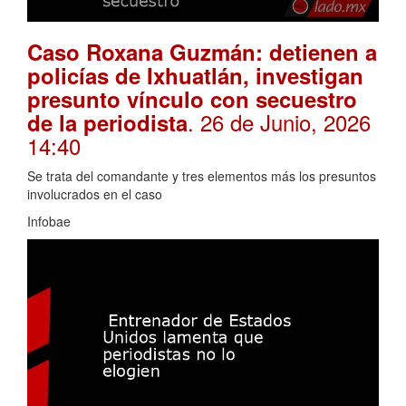
Caso Roxana Guzmán: detienen a
policías de Ixhuatlán, investigan
presunto vínculo con secuestro
. 26 de Junio, 2026
de la periodista
14:40
Se trata del comandante y tres elementos más los presuntos
involucrados en el caso
Infobae