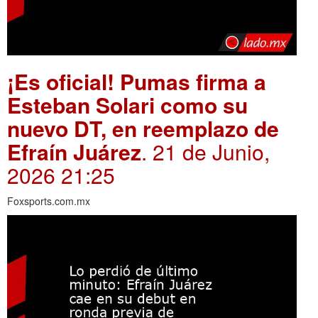
¡Es oficial! Pumas firma a
Esteban Solari como su
nuevo DT, en reemplazo de
Efraín Juárez
. 21 de Junio,
2026 21:25
Foxsports.com.mx