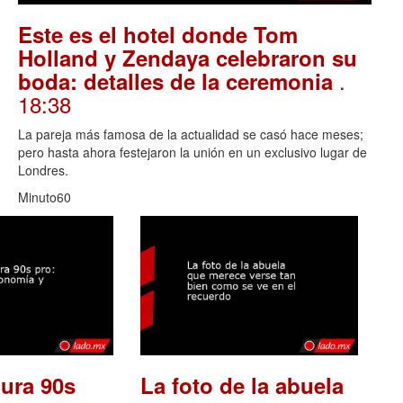
Este es el hotel donde Tom
Holland y Zendaya celebraron su
.
boda: detalles de la ceremonia
18:38
La pareja más famosa de la actualidad se casó hace meses;
pero hasta ahora festejaron la unión en un exclusivo lugar de
Londres.
Minuto60
ura 90s
La foto de la abuela