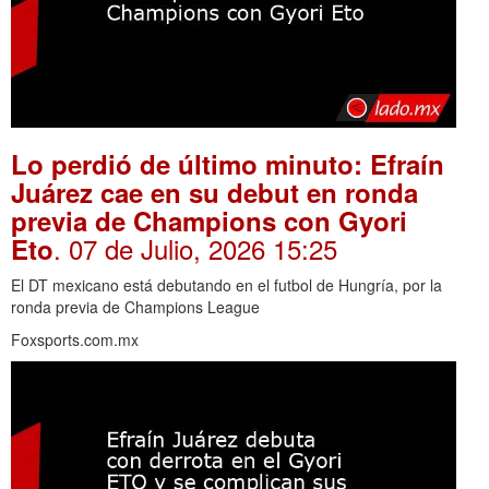
Lo perdió de último minuto: Efraín
Juárez cae en su debut en ronda
previa de Champions con Gyori
. 07 de Julio, 2026 15:25
Eto
El DT mexicano está debutando en el futbol de Hungría, por la
ronda previa de Champions League
Foxsports.com.mx