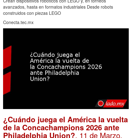
Crean dispositivos robóticos con LEGO y, en torneos
avanzados, hasta en formatos industriales Desde robots
construidos con piezas LEGO
Conecta.tec.mx
¿Cuándo juega el América la vuelta
de la Concachampions 2026 ante
. 11 de Marzo,
Philadelphia Union?