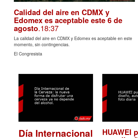
Calidad del aire en CDMX y
Edomex es aceptable este 6 de
.18:37
agosto
La calidad del aire en CDMX y Edomex es aceptable en este
momento, sin contingencias.
El Congresista
Día Internacional
HUAWEI p