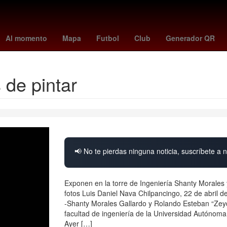
dro Paredes
mariners - giants
sorteo mayor lotería nacional
Cho
Al momento
Mapa
Futbol
Club
Generador QR
 de pintar
📢 No te pierdas ninguna noticia, suscríbete a n
Exponen en la torre de Ingeniería Shanty Morales y
fotos Luis Daniel Nava Chilpancingo, 22 de abril d
-Shanty Morales Gallardo y Rolando Esteban “Zeyde
facultad de ingeniería de la Universidad Autónom
Ayer […]