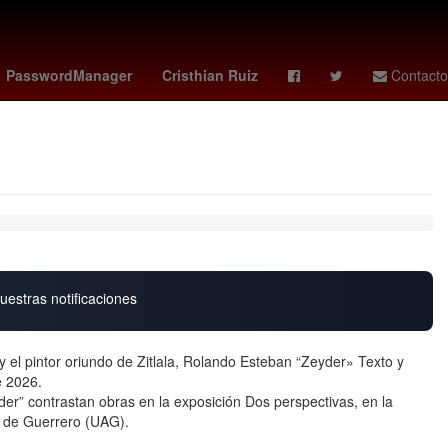
lo Simeone
Melania Trump
Zinedine Zidane
Maluma
PasswordManager
Cristhian Ruiz
Contacto
uestras notificaciones
 el pintor oriundo de Zitlala, Rolando Esteban “Zeyder» Texto y
e 2026.
r” contrastan obras en la exposición Dos perspectivas, en la
a de Guerrero (UAG).