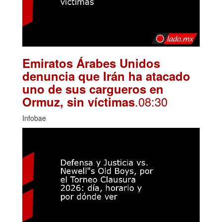
Emiratos Árabes Unidos
denuncia que Irán ha atacado
uno de sus cargueros en
.08:30
Ormuz, sin víctimas
Infobae