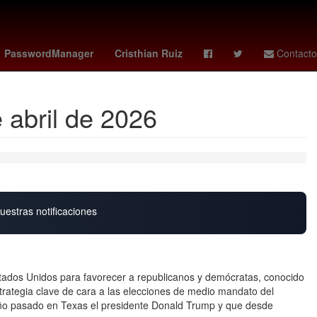
México
Claudia Sheinbaum Pardo
Chihuahua
PasswordManager
Cristhian Ruiz
Contacto
 abril de 2026
uestras notificaciones
stados Unidos para favorecer a republicanos y demócratas, conocido
rategia clave de cara a las elecciones de medio mandato del
año pasado en Texas el presidente Donald Trump y que desde