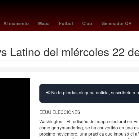
obel de la Paz 2018
China
metroid prime 4
masterchef en vivo
Al momento
Mapa
Futbol
Club
Generador QR
 Latino del miércoles 22 de
📢 No te pierdas ninguna noticia, suscríbete a n
EEUU ELECCIONES
Washington - El rediseño del mapa electoral en E
como gerrymandering, se ha convertido en una est
próximo noviembre, una práctica que impulsó el 