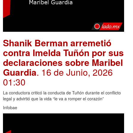
Shanik Berman arremetió
contra Imelda Tuñón por sus
declaraciones sobre Maribel
Guardia
. 16 de Junio, 2026
01:30
La conductora criticó la conducta de Tuñón durante el conflicto
legal y advirtió que la vida “le va a romper el corazón”
Infobae