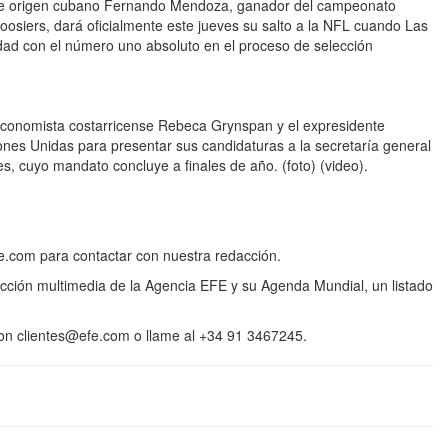
de origen cubano Fernando Mendoza, ganador del campeonato
Hoosiers, dará oficialmente este jueves su salto a la NFL cuando Las
dad con el número uno absoluto en el proceso de selección
omista costarricense Rebeca Grynspan y el expresidente
nes Unidas para presentar sus candidaturas a la secretaría general
s, cuyo mandato concluye a finales de año. (foto) (video).
.com para contactar con nuestra redacción.
cción multimedia de la Agencia EFE y su Agenda Mundial, un listado
 con clientes@efe.com o llame al +34 91 3467245.