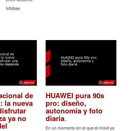
Infobae
acional de
HUAWEI pura 90s
: la nueva
pro: diseño,
isfrutar
autonomía y foto
.
za ya no
diaria
el
En un momento en el que el móvil ya