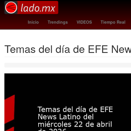
portugal vs
Agresión
jonathan perez chivas
N
Inicio
Trendings
VIDEOS
Tiempo Real
Temas del día de EFE News