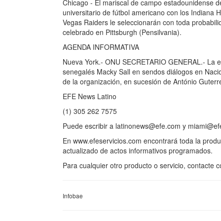
Chicago - El mariscal de campo estadounidense 
universitario de fútbol americano con los Indiana 
Vegas Raiders le seleccionarán con toda probabili
celebrado en Pittsburgh (Pensilvania).
AGENDA INFORMATIVA
Nueva York.- ONU SECRETARIO GENERAL.- La econ
senegalés Macky Sall en sendos diálogos en Nacio
de la organización, en sucesión de António Guterre
EFE News Latino
(1) 305 262 7575
Puede escribir a latinonews@efe.com y miami@efe
En www.efeservicios.com encontrará toda la produ
actualizado de actos informativos programados.
Para cualquier otro producto o servicio, contacte
Infobae