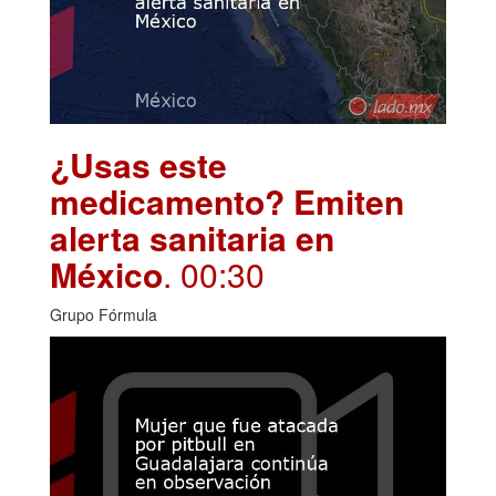
¿Usas este
medicamento? Emiten
alerta sanitaria en
México
. 00:30
Grupo Fórmula