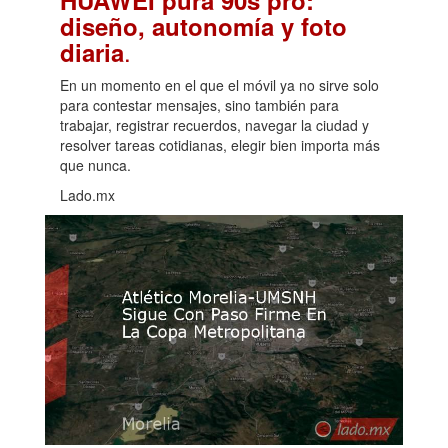
HUAWEI pura 90s pro:
diseño, autonomía y foto
.
diaria
En un momento en el que el móvil ya no sirve solo
para contestar mensajes, sino también para
trabajar, registrar recuerdos, navegar la ciudad y
resolver tareas cotidianas, elegir bien importa más
que nunca.
Lado.mx