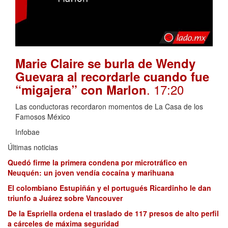
Marie Claire se burla de Wendy
Guevara al recordarle cuando fue
. 17:20
“migajera” con Marlon
Las conductoras recordaron momentos de La Casa de los
Famosos México
Infobae
Últimas noticias
Quedó firme la primera condena por microtráfico en
Neuquén: un joven vendía cocaína y marihuana
El colombiano Estupiñán y el portugués Ricardinho le dan
triunfo a Juárez sobre Vancouver
De la Espriella ordena el traslado de 117 presos de alto perfil
a cárceles de máxima seguridad