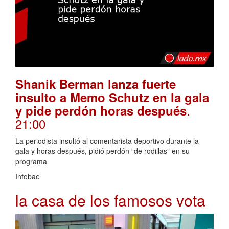
Shanik Berman lanza fuerte
insulto a Memo Schutz en la gala
.
y pide perdón horas después
21:00
La periodista insultó al comentarista deportivo durante la
gala y horas después, pidió perdón “de rodillas” en su
programa
Infobae
la casa de los famosos vota