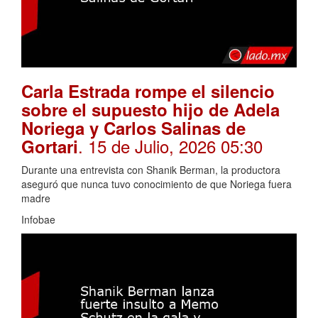
Carla Estrada rompe el silencio
sobre el supuesto hijo de Adela
Noriega y Carlos Salinas de
. 15 de Julio, 2026 05:30
Gortari
Durante una entrevista con Shanik Berman, la productora
aseguró que nunca tuvo conocimiento de que Noriega fuera
madre
Infobae