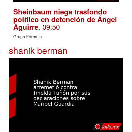
Sheinbaum niega trasfondo
político en detención de Ángel
. 09:50
Aguirre
Grupo Fórmula
shanik berman