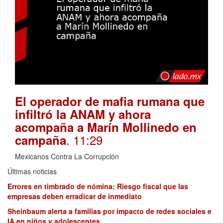
El operador de mafia rumana que
infiltró la ANAM y ahora
acompaña a Marín Mollinedo en
. 11:29
campaña
Mexicanos Contra La Corrupción
Últimas noticias
Errores en timbrado de nómina: Riesgo fiscal que las
empresas deben erradicar de inmediato
Sheinbaum alerta a familias por impacto de redes sociales e
IA en niños y adolescentes