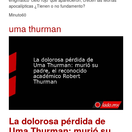
enigmático 'cielo rojo' que aparecieron, crecen las teorías
apocalípticas ¿Tienen o no fundamento?
Minuto60
uma thurman
La dolorosa pérdida de
Uma Thurman: murió su